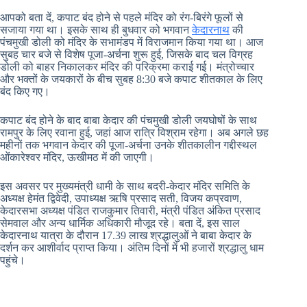
आपको बता दें, कपाट बंद होने से पहले मंदिर को रंग-बिरंगे फूलों से
सजाया गया था। इसके साथ ही बुधवार को भगवान
केदारनाथ
की
पंचमुखी डोली को मंदिर के सभामंडप में विराजमान किया गया था। आज
सुबह चार बजे से विशेष पूजा-अर्चना शुरू हुई, जिसके बाद चल विग्रह
डोली को बाहर निकालकर मंदिर की परिक्रमा कराई गई। मंत्रोच्चार
और भक्तों के जयकारों के बीच सुबह 8:30 बजे कपाट शीतकाल के लिए
बंद किए गए।
कपाट बंद होने के बाद बाबा केदार की पंचमुखी डोली जयघोषों के साथ
रामपुर के लिए रवाना हुई, जहां आज रात्रि विश्राम रहेगा। अब अगले छह
महीनों तक भगवान केदार की पूजा-अर्चना उनके शीतकालीन गद्दीस्थल
ओंकारेश्वर मंदिर, ऊखीमठ में की जाएगी।
इस अवसर पर मुख्यमंत्री धामी के साथ बदरी-केदार मंदिर समिति के
अध्यक्ष हेमंत द्विवेदी, उपाध्यक्ष ऋषि प्रसाद सती, विजय कप्रवाण,
केदारसभा अध्यक्ष पंडित राजकुमार तिवारी, मंत्री पंडित अंकित प्रसाद
सेमवाल और अन्य धार्मिक अधिकारी मौजूद रहे। बता दें, इस साल
केदारनाथ यात्रा के दौरान 17.39 लाख श्रद्धालुओं ने बाबा केदार के
दर्शन कर आशीर्वाद प्राप्त किया। अंतिम दिनों में भी हजारों श्रद्धालु धाम
पहुंचे।