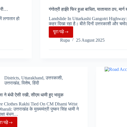
 जारी…
गंगोत्री हाईवे फिर हुआ बाधित, यातायात ठप, मार्ग 
ं लगातार हो
Landslide In Uttarkashi Gangotri Highway: उ
कहर दिखा रहा है। बीते दिनों उत्तरकाशी और चमो
पूरा पढ़े
गंगोत्री
Rupa
25 August 2025
हाईवे
फिर
हुआ
बाधित,
यातायात
ठप,
Districts
,
Uttarakhand
,
उत्तरकाशी
,
उत्तराखंड
,
विशेष
,
हिंदी
मार्ग
खोलने
ा ने बंधी ऐसी रखी, सीएम धामी हुए भावुक
में
ee Clothes Rakhi Tied On CM Dhami Wrist
जुटा
harali: उत्तराखंड के मुख्यमंत्री पुष्कर सिंह धामी ने
प्रशाशन
रक्षा बंधन…
ूरा पढ़े
महिला