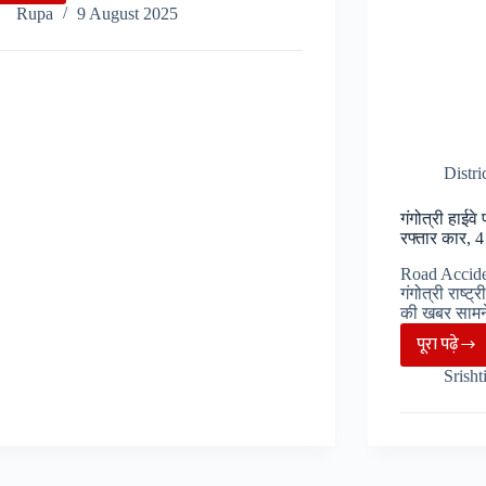
Rupa
9 August 2025
ने
बंधी
ऐसी
रखी,
सीएम
धामी
Distri
हुए
भावुक
गंगोत्री हाईवे
रफ्तार कार, 
Road Accident
गंगोत्री राष्ट
की खबर साम
पूरा पढ़े
गंगोत्री
Srisht
हाईवे
पर
भीषण
हादसा,