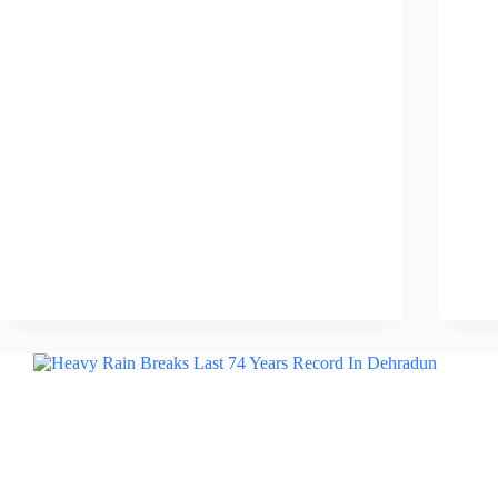
राष्ट्रीय
राजमार्ग
पर
टेंपो
में
लगी
आग…