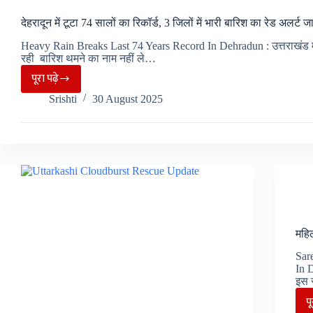
देहरादून में टूटा 74 सालों का रिकॉर्ड, 3 जिलों में भारी बारिश का रेड अलर्ट
Heavy Rain Breaks Last 74 Years Record In Dehradun : उत्तराखंड मे
रही बारिश थमने का नाम नहीं ले…
पूरा पढ़े
देहरादून
Srishti
30 August 2025
में
टूटा
74
सालों
का
रिकॉर्ड,
3
जिलों
महिल
में
Sar
भारी
In D
बारिश
इस 
का
प