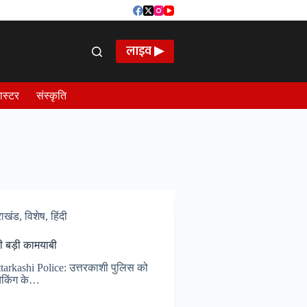
लाइव ▶
ास्टर
संस्कृति
राखंड
,
विशेष
,
हिंदी
 बड़ी कामयाबी
rkashi Police: उत्तरकाशी पुलिस को
चेकिंग के…