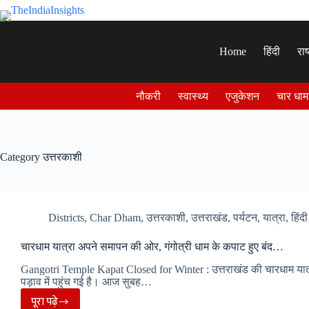
Skip
to
content
Home
हिंदी
राष
नौकरी
स्वास्थ्य
एजुकेशन
चार धाम
Category
उत्तरकाशी
Districts
,
Char Dham
,
उत्तरकाशी
,
उत्तराखंड
,
पर्यटन
,
यात्रा
,
हिंदी
चारधाम यात्रा अपने समापन की ओर, गंगोत्री धाम के कपाट हुए बंद…
Gangotri Temple Kapat Closed for Winter : उत्तराखंड की चारधाम यात
पड़ाव में पहुंच गई है। आज सुबह…
पूरा पढ़े