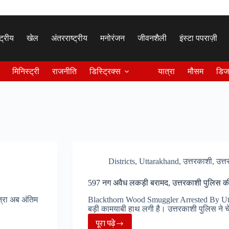
्ट्रीय
खेल
अंतरराष्ट्रीय
मनोरंजन
जीवनशैली
इंस्टा पपराज़ी
मिनिस्ट्री
राजनीति
डिस्ट्रिक्स
यात्रा
मौसम
डिज
Districts
,
Uttarakhand
,
उत्तरकाशी
,
उत्त
597 नग अवैध लकड़ी बरामद, उत्तरकाशी पुलिस की
्रा अब अंतिम
Blackthorn Wood Smuggler Arrested By Utta
बड़ी कामयाबी हाथ लगी है। उत्तरकाशी पुलिस ने 
पूरा पढ़े