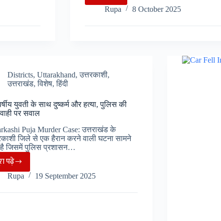
597
Rupa
8 October 2025
नग
अवैध
लकड़ी
बरामद,
उत्तरकाशी
पुलिस
Districts
,
Uttarakhand
,
उत्तरकाशी
,
उत्तराखंड
,
विशेष
,
हिंदी
की
बड़ी
र्षीय युवती के साथ दुष्कर्म और हत्या, पुलिस की
कामयाबी
्यवाही पर सवाल
arkashi Puja Murder Case: उत्तराखंड के
तरकाशी जिले से एक हैरान करने वाली घटना सामने
है जिसमें पुलिस प्रशासन…
ूरा पढ़े
24
Rupa
19 September 2025
वर्षीय
युवती
के
साथ