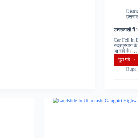
दुष्कर्म
और
Distri
उत्तरा
हत्या,
पुलिस
उत्तरकाशी मे
की
Car Fell In 
कार्यवाही
रुद्रप्रयाग क
पर
आ रही है।…
सवाल
पूरा पढ़े
उत्तरक
Rupa
में
भीषण
हादसा,
1
की
मौत,
1
घायल