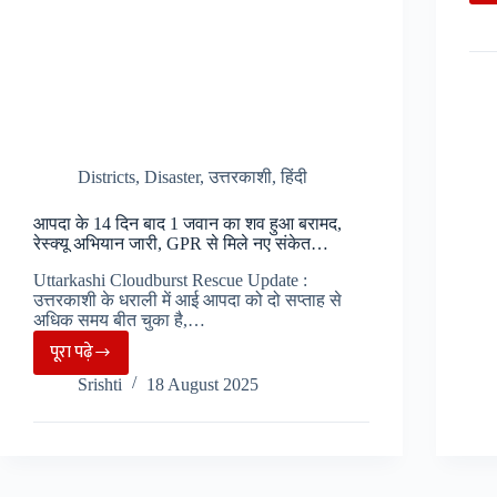
रेड
अलर्ट
जारी…
Districts
,
Disaster
,
उत्तरकाशी
,
हिंदी
आपदा के 14 दिन बाद 1 जवान का शव हुआ बरामद,
रेस्क्यू अभियान जारी, GPR से मिले नए संकेत…
Uttarkashi Cloudburst Rescue Update :
उत्तरकाशी के धराली में आई आपदा को दो सप्ताह से
अधिक समय बीत चुका है,…
पूरा पढ़े
आपदा
Srishti
18 August 2025
के
14
दिन
बाद