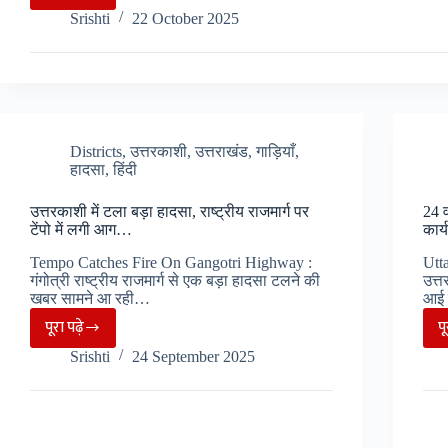
चारधाम
Srishti
22 October 2025
यात्रा
अपने
समापन
की
ओर,
गंगोत्री
Districts
,
उत्तरकाशी
,
उत्तराखंड
,
गाड़ियाँ
,
हादसा
,
हिंदी
धाम
के
उत्तरकाशी में टला बड़ा हादसा, राष्ट्रीय राजमार्ग पर
24 व
कपाट
टेंपो में लगी आग…
कार
हुए
Tempo Catches Fire On Gangotri Highway :
Utt
बंद…
गंगोत्री राष्ट्रीय राजमार्ग से एक बड़ा हादसा टलने की
उत्
खबर सामने आ रही…
आई 
पूरा पढ़े
प
उत्तरकाशी
Srishti
24 September 2025
में
टला
बड़ा
हादसा,