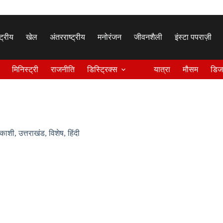
्ट्रीय
खेल
अंतरराष्ट्रीय
मनोरंजन
जीवनशैली
इंस्टा पपराज़ी
मिनिस्ट्री
राजनीति
डिस्ट्रिक्स
यात्रा
मौसम
डिज
रकाशी
,
उत्तराखंड
,
विशेष
,
हिंदी