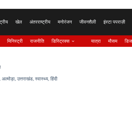
्ट्रीय
खेल
अंतरराष्ट्रीय
मनोरंजन
जीवनशैली
इंस्टा पपराज़ी
मिनिस्ट्री
राजनीति
डिस्ट्रिक्स
यात्रा
मौसम
डिज
न
,
अल्मोड़ा
,
उत्तराखंड
,
स्वास्थ्य
,
हिंदी