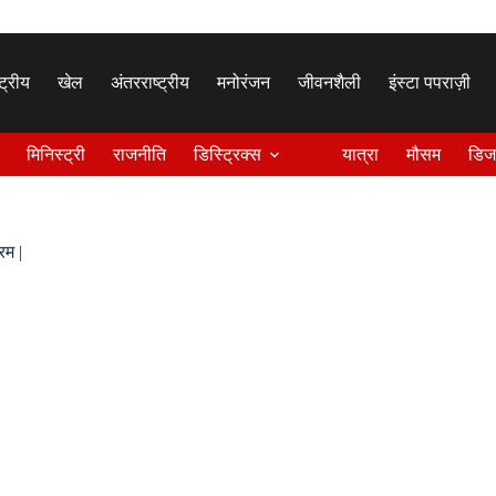
्ट्रीय
खेल
अंतरराष्ट्रीय
मनोरंजन
जीवनशैली
इंस्टा पपराज़ी
मिनिस्ट्री
राजनीति
डिस्ट्रिक्स
यात्रा
मौसम
डिज
रम |