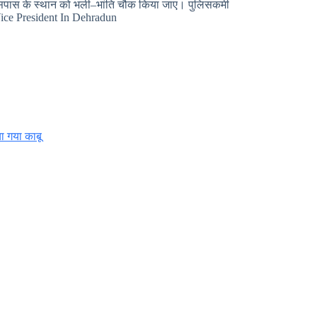
े आसपास के स्थान को भली–भांति चौक किया जाए। पुलिसकर्मी
। Vice President In Dehradun
ाया गया काबू