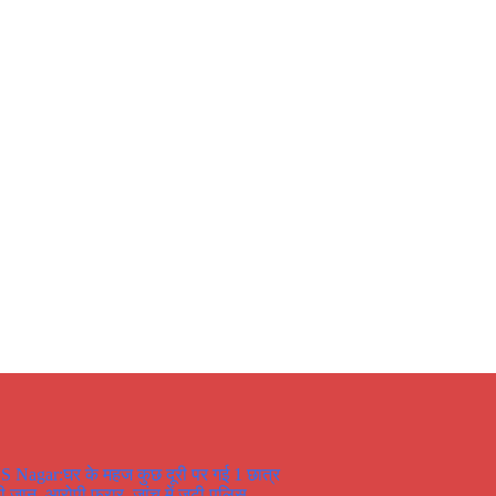
S Nagar:घर के महज कुछ दूरी पर गई 1 छात्र
ी जान, आरोपी फरार, जांच में जुटी पुलिस