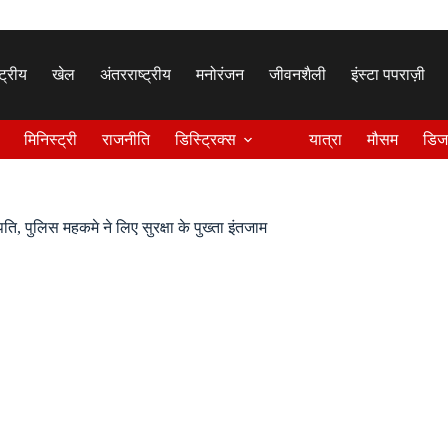
्ट्रीय
खेल
अंतरराष्ट्रीय
मनोरंजन
जीवनशैली
इंस्टा पपराज़ी
मिनिस्ट्री
राजनीति
डिस्ट्रिक्स
यात्रा
मौसम
डिज
ि, पुलिस महकमे ने लिए सुरक्षा के पुख्ता इंतजाम