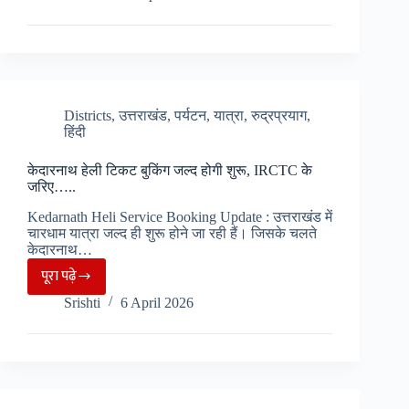
यात्रा
की
तैयारियां
तेज,
7
जिलों
Districts
,
उत्तराखंड
,
पर्यटन
,
यात्रा
,
रुद्रप्रयाग
,
हिंदी
में
आज
केदारनाथ हेली टिकट बुकिंग जल्द होगी शुरू, IRCTC के
मॉक
जरिए…..
ड्रिल…
Kedarnath Heli Service Booking Update : उत्तराखंड में
चारधाम यात्रा जल्द ही शुरू होने जा रही हैं। जिसके चलते
केदारनाथ…
पूरा पढ़े
केदारनाथ
Srishti
6 April 2026
हेली
टिकट
बुकिंग
जल्द
होगी