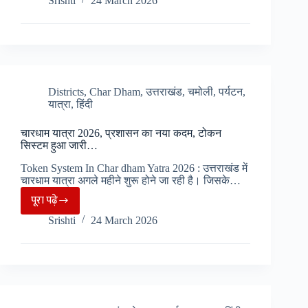
Srishti
24 March 2026
अप्रैल
से
खुलेंगे
यमनोत्री
धाम
के
Districts
,
Char Dham
,
उत्तराखंड
,
चमोली
,
पर्यटन
,
यात्रा
,
हिंदी
कपाट,
यमुना
चारधाम यात्रा 2026, प्रशासन का नया कदम, टोकन
जन्मोत्सव
सिस्टम हुआ जारी…
के
Token System In Char dham Yatra 2026 : उत्तराखंड में
मौके
चारधाम यात्रा अगले महीने शुरू होने जा रही है। जिसके…
पर
पूरा पढ़े
चारधाम
निकला
Srishti
24 March 2026
यात्रा
शुभ
2026,
मुहूर्त….
प्रशासन
का
नया