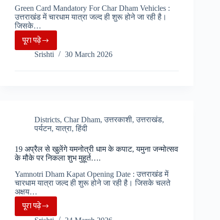
ट्रैक
Green Card Mandatory For Char Dham Vehicles :
भी
उत्तराखंड में चारधाम यात्रा जल्द ही शुरू होने जा रही है।
कर
जिसके…
सकेंगे
पूरा पढ़े
चारधाम
पर्यटक…
Srishti
30 March 2026
यात्रा
2026
से
पहले
ग्रीन
कार्ड
Districts
,
Char Dham
,
उत्तरकाशी
,
उत्तराखंड
,
पर्यटन
,
यात्रा
,
हिंदी
प्रक्रिया
शुरू,
19 अप्रैल से खुलेंगे यमनोत्री धाम के कपाट, यमुना जन्मोत्सव
वाहनों
के मौके पर निकला शुभ मुहूर्त….
के
Yamnotri Dham Kapat Opening Date : उत्तराखंड में
लिए
चारधाम यात्रा जल्द ही शुरू होने जा रही है। जिसके चलते
जरूरी
अक्षय…
नियम
पूरा पढ़े
19
लागू…