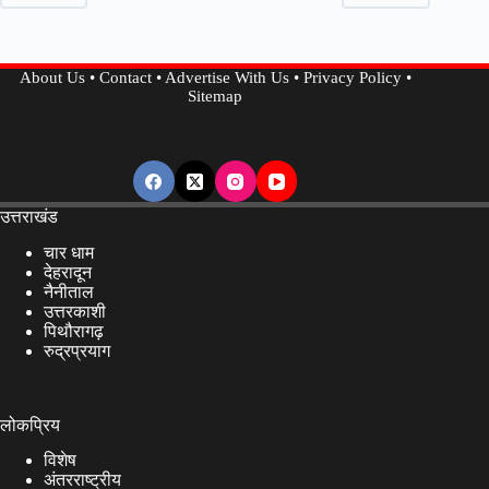
तक
एडवेंचर
और
About Us
•
Contact
•
Advertise With Us
•
Privacy Policy
•
संस्कृति
Sitemap
का
रंग…
उत्तराखंड
चार धाम
देहरादून
नैनीताल
उत्तरकाशी
पिथौरागढ़
रुद्रप्रयाग
लोकप्रिय
विशेष
अंतरराष्ट्रीय