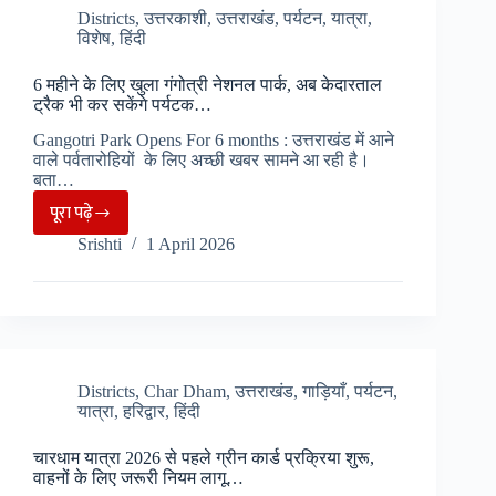
शुरू,
Districts
,
उत्तरकाशी
,
उत्तराखंड
,
पर्यटन
,
यात्रा
,
विशेष
,
हिंदी
IRCTC
के
6 महीने के लिए खुला गंगोत्री नेशनल पार्क, अब केदारताल
जरिए…..
ट्रैक भी कर सकेंगे पर्यटक…
Gangotri Park Opens For 6 months : उत्तराखंड में आने
वाले पर्वतारोहियों के लिए अच्छी खबर सामने आ रही है।
बता…
पूरा पढ़े
6
Srishti
1 April 2026
महीने
के
लिए
खुला
गंगोत्री
नेशनल
Districts
,
Char Dham
,
उत्तराखंड
,
गाड़ियाँ
,
पर्यटन
,
यात्रा
,
हरिद्वार
,
हिंदी
पार्क,
अब
चारधाम यात्रा 2026 से पहले ग्रीन कार्ड प्रक्रिया शुरू,
केदारताल
वाहनों के लिए जरूरी नियम लागू…