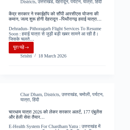
कदम,
Districts
,
उत्तराखंड
,
देहरादून
,
पर्यटन
,
यात्रा
,
हिंदी
टोकन
केंद्र सरकार ने स्काईहॉप को सौंपी आरसीएस योजना की
सिस्टम
कमान, जल्द शुरू होगी देहरादून –पिथौरागढ़ हवाई यात्रा…
हुआ
Dehradun- Pithoragarh Flight Services To Resume
जारी…
Soon : हवाई यात्रा से जुड़ी बड़ी खबर सामने आ रही है।
जिसके चलते…
पूरा पढ़े
केंद्र
Srishti
18 March 2026
सरकार
ने
स्काईहॉप
को
सौंपी
आरसीएस
Char Dham
,
Districts
,
उत्तराखंड
,
चमोली
,
पर्यटन
,
यात्रा
,
हिंदी
योजना
की
चारधाम यात्रा 2026 को लेकर सरकार अलर्ट, 177 एंबुलेंस
कमान,
और हेली सेवा तैयार…
जल्द
E-Health System For Chardham Yatra : उत्तराखंड में