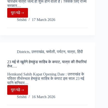
शुरू
चारधाम यात्रा जल्द ही शुरू होने वाली हैं। जिसके लिए राज्य
होगी
सरकार…
देहरादून
पूरा पढ़े
चारधाम
–
Srishti
17 March 2026
यात्रा
पिथौरागढ़
2026
हवाई
को
यात्रा…
लेकर
सरकार
अलर्ट,
Districts
,
उत्तराखंड
,
चमोली
,
पर्यटन
,
यात्रा
,
हिंदी
177
23 मई से खुलेंगे हेमकुंड साहिब के कपाट, यात्रा की तैयारियां
एंबुलेंस
तेज….
और
Hemkund Sahib Kapat Opening Date : उत्तराखंड के
हेली
पवित्र तीर्थस्थल हेमकुंड साहिब के कपाट इस साल 23 मई
सेवा
यानि शनिवार…
तैयार…
पूरा पढ़े
23
Srishti
16 March 2026
मई
से