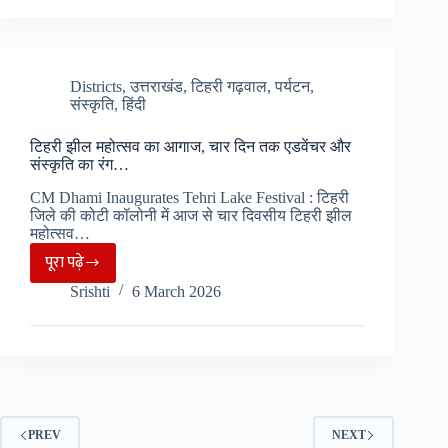
खुलेंगे
हेमकुंड
साहिब
के
Districts
,
उत्तराखंड
,
टिहरी गढ़वाल
,
पर्यटन
,
संस्कृति
,
हिंदी
कपाट,
यात्रा
टिहरी झील महोत्सव का आगाज, चार दिन तक एडवेंचर और
की
संस्कृति का रंग…
तैयारियां
CM Dhami Inaugurates Tehri Lake Festival : टिहरी
तेज….
जिले की कोटी कॉलोनी में आज से चार दिवसीय टिहरी झील
महोत्सव…
पूरा पढ़े
टिहरी
Srishti
6 March 2026
झील
महोत्सव
का
आगाज,
चार
दिन
PREV
NEXT