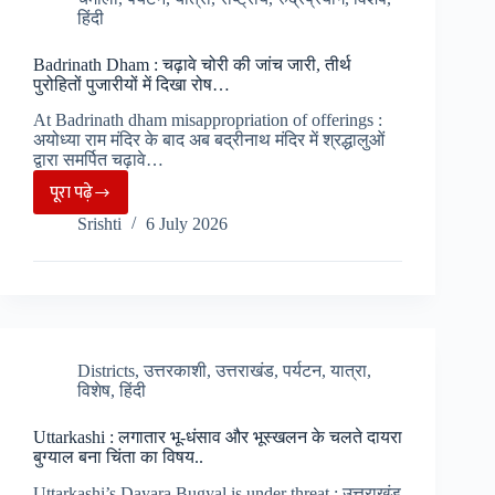
सफाई
हिंदी
व्यवस्था
को
Badrinath Dham : चढ़ावे चोरी की जांच जारी, तीर्थ
लेकर
पुरोहितों पुजारीयों में दिखा रोष…
चर्चाओं
At Badrinath dham misappropriation of offerings :
में
अयोध्या राम मंदिर के बाद अब बद्रीनाथ मंदिर में श्रद्धालुओं
द्वारा समर्पित चढ़ावे…
गौरीकुंड..
पूरा पढ़े
Badrinath
Srishti
6 July 2026
Dham
:
चढ़ावे
चोरी
की
जांच
Districts
,
उत्तरकाशी
,
उत्तराखंड
,
पर्यटन
,
यात्रा
,
विशेष
,
हिंदी
जारी,
तीर्थ
Uttarkashi : लगातार भू-धंसाव और भूस्खलन के चलते दायरा
पुरोहितों
बुग्याल बना चिंता का विषय..
पुजारीयों
Uttarkashi’s Dayara Bugyal is under threat : उत्तराखंड