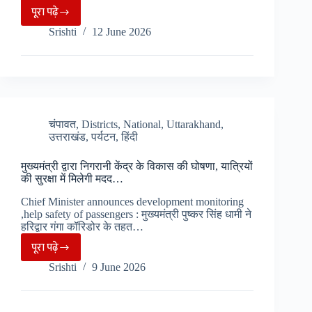
पहुंच
पूरा पढ़े
कैंची
रहे
Srishti
12 June 2026
धाम
लाखों
में
श्रद्धालु..
15
जून
को
लगेगा
चंपावत
,
Districts
,
National
,
Uttarakhand
,
उत्तराखंड
,
पर्यटन
,
हिंदी
कैंची
मेला,
मुख्यमंत्री द्वारा निगरानी केंद्र के विकास की घोषणा, यात्रियों
श्रद्धालुओं
की सुरक्षा में मिलेगी मदद…
की
Chief Minister announces development monitoring
उमड़ेगी
,help safety of passengers : मुख्यमंत्री पुष्कर सिंह धामी ने
भीड़.
हरिद्वार गंगा कॉरिडोर के तहत…
पूरा पढ़े
मुख्यमंत्री
Srishti
9 June 2026
द्वारा
निगरानी
केंद्र