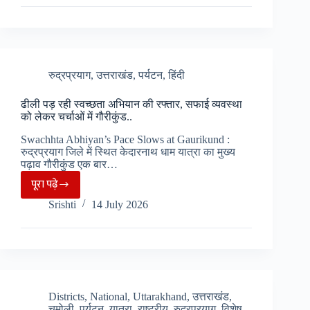
के
लिए
अच्छी
खबर,
अब
रुद्रप्रयाग
,
उत्तराखंड
,
पर्यटन
,
हिंदी
बुग्यालों
ढीली पड़ रही स्वच्छता अभियान की रफ्तार, सफाई व्यवस्था
में
को लेकर चर्चाओं में गौरीकुंड..
कर
Swachhta Abhiyan’s Pace Slows at Gaurikund :
सकेगें
रुद्रप्रयाग जिले में स्थित केदारनाथ धाम यात्रा का मुख्य
नाइट
पढ़ाव गौरीकुंड एक बार…
स्टे..
पूरा पढ़े
ढीली
Srishti
14 July 2026
पड़
रही
स्वच्छता
अभियान
की
रफ्तार,
Districts
,
National
,
Uttarakhand
,
उत्तराखंड
,
चमोली
,
पर्यटन
,
यात्रा
,
राष्ट्रीय
,
रुद्रप्रयाग
,
विशेष
,