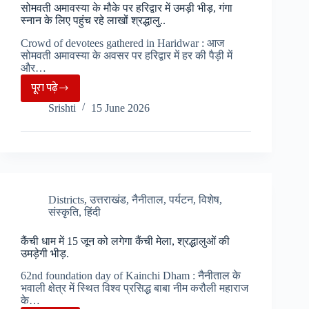
सोमवती अमावस्या के मौके पर हरिद्वार में उमड़ी भीड़, गंगा
सहयोग,
स्नान के लिए पहुंच रहे लाखों श्रद्धालु..
अब
Crowd of devotees gathered in Haridwar : आज
तक
सोमवती अमावस्या के अवसर पर हरिद्वार में हर की पैड़ी में
2
और…
टन
पूरा पढ़े
सोमवती
कचरा
Srishti
15 June 2026
अमावस्या
गौरीकुंड
के
ला
मौके
चुके
पर
यात्री…
हरिद्वार
में
Districts
,
उत्तराखंड
,
नैनीताल
,
पर्यटन
,
विशेष
,
संस्कृति
,
हिंदी
उमड़ी
भीड़,
कैंची धाम में 15 जून को लगेगा कैंची मेला, श्रद्धालुओं की
गंगा
उमड़ेगी भीड़.
स्नान
62nd foundation day of Kainchi Dham : नैनीताल के
के
भवाली क्षेत्र में स्थित विश्व प्रसिद्ध बाबा नीम करौली महाराज
लिए
के…