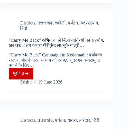
और
स्थानीय
दंपति
के
Districts
,
उत्तराखंड
,
चमोली
,
पर्यटन
,
रुद्रप्रयाग
,
हिंदी
बीच
विवाद,
“Carry Me Back” अभियान को मिला यात्रियों का सहयोग,
प्लास्टिक
अब तक 2 टन कचरा गौरीकुंड ला चुके यात्री…
के
“Carry Me Back” Campaign in Kedarnath : पर्यावरण
क्रेट
संरक्षण और केदारनाथ धाम को स्वच्छ, सुंदर एवं कचरामुक्त
से
बनाने के लिए…
महिला
पूरा पढ़े
“Carry
पर
Srishti
19 June 2026
Me
किया
Back”
हमला..
अभियान
को
मिला
यात्रियों
Districts
,
उत्तराखंड
,
पर्यटन
,
यात्रा
,
हरिद्वार
,
हिंदी
का