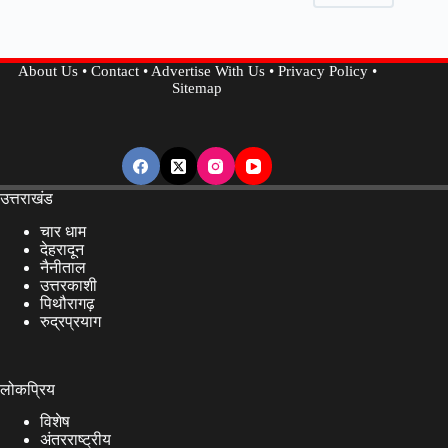
रहा
चारधाम,
12
About Us
•
Contact
•
Advertise With Us
•
Privacy Policy
•
लाख
Sitemap
से
ज्यादा
यात्री
पहुंचे
धाम
उत्तराखंड
चार धाम
देहरादून
नैनीताल
उत्तरकाशी
पिथौरागढ़
रुद्रप्रयाग
लोकप्रिय
विशेष
अंतरराष्ट्रीय