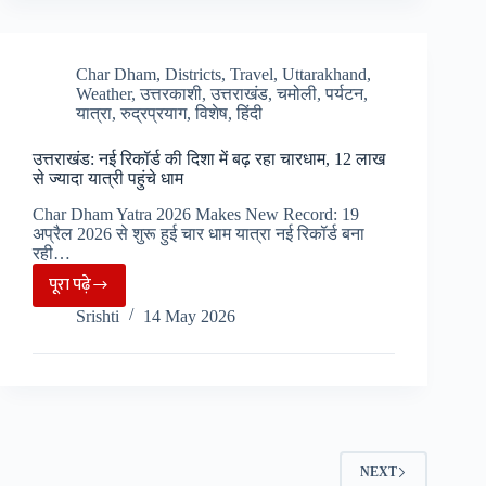
के
विकास
की
Char Dham
,
Districts
,
Travel
,
Uttarakhand
,
Weather
,
उत्तरकाशी
,
उत्तराखंड
,
चमोली
,
पर्यटन
,
घोषणा,
यात्रा
,
रुद्रप्रयाग
,
विशेष
,
हिंदी
यात्रियों
की
उत्तराखंड: नई रिकॉर्ड की दिशा में बढ़ रहा चारधाम, 12 लाख
सुरक्षा
से ज्यादा यात्री पहुंचे धाम
में
Char Dham Yatra 2026 Makes New Record: 19
मिलेगी
अप्रैल 2026 से शुरू हुई चार धाम यात्रा नई रिकॉर्ड बना
रही…
मदद…
पूरा पढ़े
उत्तराखंड:
Srishti
14 May 2026
नई
रिकॉर्ड
की
दिशा
में
बढ़
NEXT