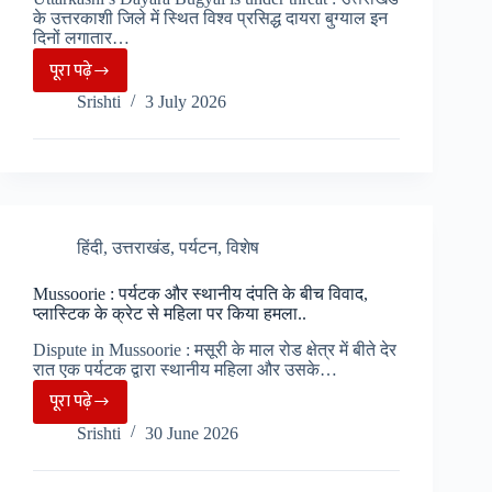
में
के उत्तरकाशी जिले में स्थित विश्व प्रसिद्ध दायरा बुग्याल इन
दिखा
दिनों लगातार…
रोष…
पूरा पढ़े
Uttarkashi
Srishti
3 July 2026
:
लगातार
भू-
धंसाव
और
भूस्खलन
हिंदी
,
उत्तराखंड
,
पर्यटन
,
विशेष
के
Mussoorie : पर्यटक और स्थानीय दंपति के बीच विवाद,
चलते
प्लास्टिक के क्रेट से महिला पर किया हमला..
दायरा
Dispute in Mussoorie : मसूरी के माल रोड क्षेत्र में बीते देर
बुग्याल
रात एक पर्यटक द्वारा स्थानीय महिला और उसके…
बना
पूरा पढ़े
चिंता
Mussoorie
Srishti
30 June 2026
का
:
विषय..
पर्यटक