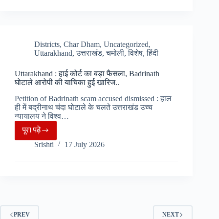
खुले
होगी
फ्यूंलानारायण
FIR
मंदिर
दर्ज…
के
Districts
,
Char Dham
,
Uncategorized
,
Uttarakhand
,
उत्तराखंड
,
चमोली
,
विशेष
,
हिंदी
कपाट,
महिला
Uttarakhand : हाई कोर्ट का बड़ा फैसला, Badrinath
पुजारी
घोटाले आरोपी की याचिका हुई खारिज..
ने
Petition of Badrinath scam accused dismissed : हाल
किया
ही में बद्रीनाथ चंदा घोटाले के चलते उत्तराखंड उच्च
भगवान
न्यायालय ने विश्व…
का
पूरा पढ़े
Uttarakhand
श्रृंगार..
Srishti
17 July 2026
:
हाई
कोर्ट
का
बड़ा
फैसला,
PREV
NEXT