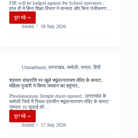
FIR will be lodged against the School operators :
ग्रामीणों
हाल ही मे बिना शिक्षा विभाग ने मान्यता और बिना पंजीकरण…
की
पूरा पढ़े
Rudrpur:बिना
बड़ी
Srishti
18 July 2026
मान्यता
मुश्किले..
के
स्कूलों
पर
सख्त
कार्रवाई
Uttarakhand
,
उत्तराखंड
,
चमोली
,
यात्रा
,
हिंदी
,आदेश
श्रावण संक्रांति पर खुले फ्यूंलानारायण मंदिर के कपाट,
का
महिला पुजारी ने किया भगवान का श्रृंगार..
पालन
Phoolanarayan Temple doors opened : उत्तराखंड के
न
चमोली जिले में स्थित प्राचीन फ्यूंलानारायण मंदिर के कपाट
करने
गुरुवार 16 जुलाई को…
पर
पूरा पढ़े
श्रावण
संचालकों
Srishti
17 July 2026
संक्रांति
के
पर
खिलाफ