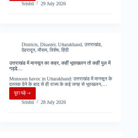
Srishti
29 July 2026
:
Kavad
fair
को
लेकर
नगर
Districts
,
Disaster
,
Uttarakhand
,
उत्तराखंड
,
देहरादून
,
मौसम
,
विशेष
,
हिंदी
निगम
की
उत्तराखंड में मानसून का कहर, कहीं भूसखलन तो कहीं पुल में
जागरूकता,
गड्ढे…
स्वच्छता
Monsoon havoc in Uttarakhand: उत्तराखंड में मानसून के
के
दस्तक देने के बाद से ही राज्य के कई जगह से भूस्खलन,…
लिए
पूरा पढ़े
उत्तराखंड
Har
Srishti
28 July 2026
में
Ki
मानसून
Pauri
का
में
कहर,
2
कहीं
अत्याधुनिक