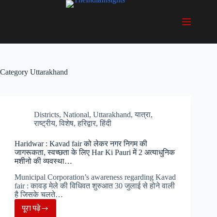
Skip
to
content
Category
Uttarakhand
Districts
,
National
,
Uttarakhand
,
यात्रा
,
राष्ट्रीय
,
विशेष
,
हरिद्वार
,
हिंदी
Haridwar : Kavad fair को लेकर नगर निगम की
जागरूकता, स्वच्छता के लिए Har Ki Pauri में 2 अत्याधुनिक
मशीनो की व्यवस्था…
Municipal Corporation’s awareness regarding Kavad
fair : कावड़ मेले की विधिवत शुरुआत 30 जुलाई से होने वाली
है जिसके चलते…
पूरा पढ़े
Haridwar