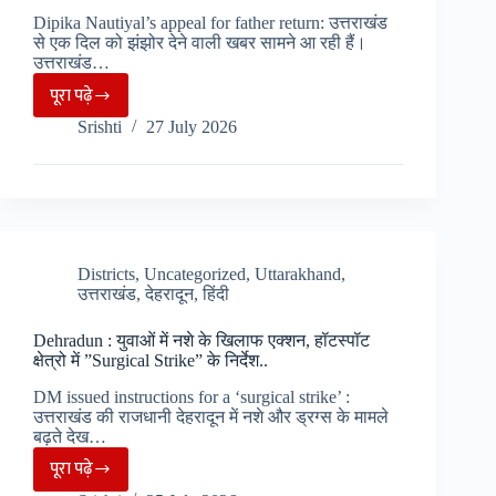
से
Dipika Nautiyal’s appeal for father return: उत्तराखंड
होंगे
से एक दिल को झंझोर देने वाली खबर सामने आ रही हैं।
व्यापक
उत्तराखंड…
इंतजाम
पूरा पढ़े
पिता
Srishti
27 July 2026
को
देश
वापस
लाने
को
बेटी
Districts
,
Uncategorized
,
Uttarakhand
,
उत्तराखंड
,
देहरादून
,
हिंदी
की
अपील,
Dehradun : युवाओं में नशे के खिलाफ एक्शन, हॉटस्पॉट
सांसद
क्षेत्रो में ”Surgical Strike” के निर्देश..
से
DM issued instructions for a ‘surgical strike’ :
सीएम
उत्तराखंड की राजधानी देहरादून में नशे और ड्रग्स के मामले
तक
बढ़ते देख…
लगाई
पूरा पढ़े
Dehradun
गुहार,