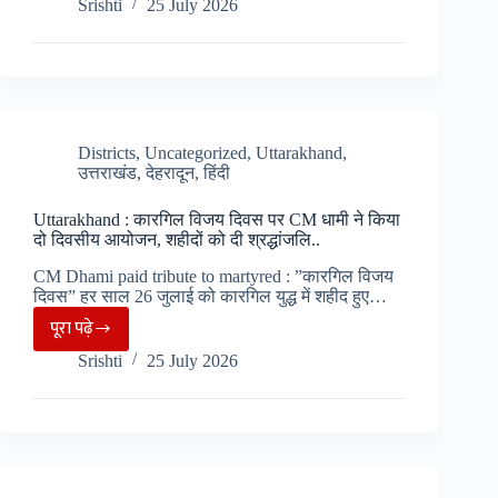
Srishti
25 July 2026
:
अब
युवाओं
सोशल
में
मीडिया
नशे
ही
के
सहारा….
खिलाफ
Districts
,
Uncategorized
,
Uttarakhand
,
उत्तराखंड
,
देहरादून
,
हिंदी
एक्शन,
हॉटस्पॉट
Uttarakhand : कारगिल विजय दिवस पर CM धामी ने किया
क्षेत्रो
दो दिवसीय आयोजन, शहीदों को दी श्रद्धांजलि..
में
CM Dhami paid tribute to martyred : ”कारगिल विजय
”Surgical
दिवस” हर साल 26 जुलाई को कारगिल युद्ध में शहीद हुए…
Strike”
पूरा पढ़े
Uttarakhand
के
Srishti
25 July 2026
:
निर्देश..
कारगिल
विजय
दिवस
पर