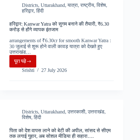
भूसखलन
Districts
,
Uttarakhand
,
यात्रा
,
राष्ट्रीय
,
विशेष
,
मशीनो
हरिद्वार
,
हिंदी
तो
की
कहीं
व्यवस्था…
हरिद्वार: Kanwar Yatra को सुगम बनाने की तैयारी, ₹6.30
पुल
करोड़ से होंगे व्यापक इंतजाम
में
arrangements of ₹6.30cr for smooth Kanwar Yatra :
गड्ढे…
30 जुलाई से शुरू होने वाली कावड़ यात्रा को देखते हुए
उत्तराखंड…
पूरा पढ़े
हरिद्वार:
Srishti
27 July 2026
Kanwar
Yatra
को
सुगम
बनाने
की
Districts
,
Uttarakhand
,
उत्तरकाशी
,
उत्तराखंड
,
विशेष
,
हिंदी
तैयारी,
₹6.30
पिता को देश वापस लाने को बेटी की अपील, सांसद से सीएम
करोड़
तक लगाई गुहार, अब सोशल मीडिया ही सहारा….