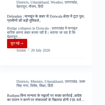
CM
Districts
,
Uttarakhand
,
Weather
,
उत्तराखंड
,
देहरादून
,
मौसम
,
हिंदी
धामी
ने
Dehradun : मानसून के कहर से Doiwala क्षेत्र में टूटा पुल,
किया
ग्रामीणों की बड़ी मुश्किले..
दो
Bridge collapses in Doiwala : उत्तराखंड में मानसून
दिवसीय
बारिश अपना कहर बरसा रही है। बताया जा रहा है कि
आयोजन,
देहरादून…
शहीदों
पूरा पढ़े
Dehradun
को
Srishti
20 July 2026
:
दी
मानसून
श्रद्धांजलि..
के
कहर
से
Doiwala
Districts
,
Ministry
,
Uttarakhand
,
उत्तराखंड
,
उधम
सिंह नगर
,
विशेष
,
शिक्षा
,
हिंदी
क्षेत्र
में
Rudrpur:बिना मान्यता के स्कूलों पर सख्त कार्रवाई ,आदेश
टूटा
का पालन न करने पर संचालकों के खिलाफ होगी FIR दर्ज…
पुल,