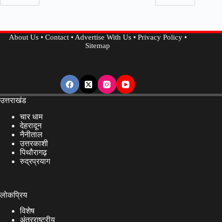
Badrinath
घोटाले
आरोपी
About Us
•
Contact
•
Advertise With Us
•
Privacy Policy
•
की
Sitemap
याचिका
हुई
खारिज..
उत्तराखंड
चार धाम
देहरादून
नैनीताल
उत्तरकाशी
पिथौरागढ़
रुद्रप्रयाग
लोकप्रिय
विशेष
अंतरराष्ट्रीय