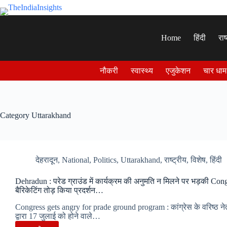
Skip
to
content
Home
हिंदी
राष
नौकरी
स्वास्थ्य
एजुकेशन
चार धाम
Category
Uttarakhand
देहरादून
,
National
,
Politics
,
Uttarakhand
,
राष्ट्रीय
,
विशेष
,
हिंदी
Dehradun : परेड ग्राउंड में कार्यक्रम की अनुमति न मिलने पर भड़की Con
बैरिकेटिंग तोड़ किया प्रदर्शन…
Congress gets angry for prade ground program : कांग्रेस के वरिष्ठ नेत
द्वारा 17 जुलाई को होने वाले…