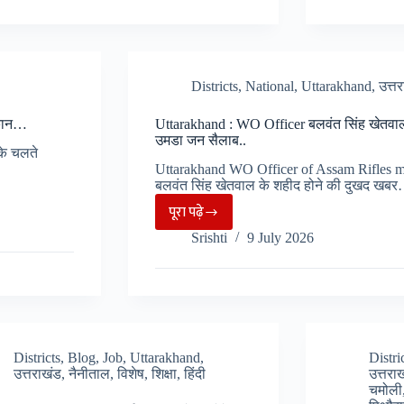
सबसे
किया
ध्यान..
लंबे
अलर्ट
समय
जारी,
तक
बारिश
Districts
,
National
,
Uttarakhand
,
उत्त
रहने
के
वाले
चलते
मकान…
Uttarakhand : WO Officer बलवंत सिंह खेतवाल क
CM,एन.डी.
हरिद्वा
उमडा जन सैलाब..
के चलते
तिवारी
हाईवे
Uttarakhand WO Officer of Assam Rifles ma
का
पर
बलवंत सिंह खेतवाल के शहीद होने की दुखद खब
तोड़ा
धंसी
पूरा पढ़े
Uttarakhand
रिकॉर्ड…
पुलिय
Srishti
9 July 2026
:
WO
Officer
बलवंत
सिंह
खेतवाल
Districts
,
Blog
,
Job
,
Uttarakhand
,
Distri
उत्तराखंड
,
नैनीताल
,
विशेष
,
शिक्षा
,
हिंदी
उत्तरा
की
चमोली
अंतिम