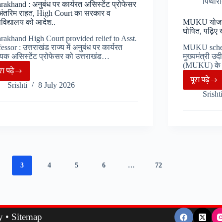
पिथौरा
rakhand : अनुबंध पर कार्यरत असिस्टेंट प्रोफेसर
विदाई,
अंतरिम राहत, High Court का सरकार व
श्रद्धांजलि
वविद्यालय को आदेश..
MUKU योजना 
घोषित, पढ़िए 
के
arakhand High Court provided relief to Asst.
लिए
essor : उत्तराखंड राज्य में अनुबंध पर कार्यरत
MUKU scheme
यक असिस्टेंट प्रोफेसर को उत्तराखंड…
मुख्यमंत्री उ
उमडा
(MUKU) के त
ूरा पढ़े
जन
Uttarakhand
पूरा पढ़े
MUK
सैलाब..
Srishti
8 July 2026
:
Srisht
योजना
अनुबंध
के
पर
तहत
कार्यरत
खिलाड़
असिस्टेंट
के
प्रोफेसर
चयन
को
3
4
5
6
…
72
की
अंतरिम
तिथि
राहत,
घोषित,
High
पढ़िए
Court
y
•
Sitemap
खबर..