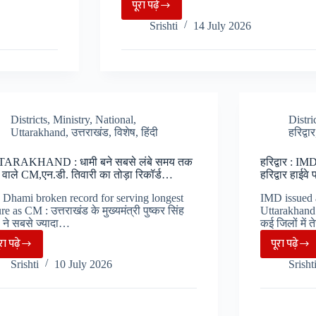
पूरा पढ़े
Nagar
Srishti
14 July 2026
Nigam
:
शहर
के
ट्रैफिक
जंक्शन
Districts
,
Ministry
,
National
,
Distri
Uttarakhand
,
उत्तराखंड
,
विशेष
,
हिंदी
हरिद्वार
के
सुधार
ARAKHAND : धामी बने सबसे लंबे समय तक
हरिद्वार : IM
व
 वाले CM,एन.डी. तिवारी का तोड़ा रिकॉर्ड…
हरिद्वार हाईव
modernization
Dhami broken record for serving longest
IMD issued a
के
re as CM : उत्तराखंड के मुख्यमंत्री पुष्कर सिंह
Uttarakhand : 
लिए
ी ने सबसे ज्यादा…
कई जिलों में
प्रस्ताव
ूरा पढ़े
पूरा पढ़े
UTTARAKHAND
हरिद्वा
जारी,
Srishti
10 July 2026
Srisht
:
:
सौंदर्यकरण
धामी
IMD
पर
बने
ने
विशेष