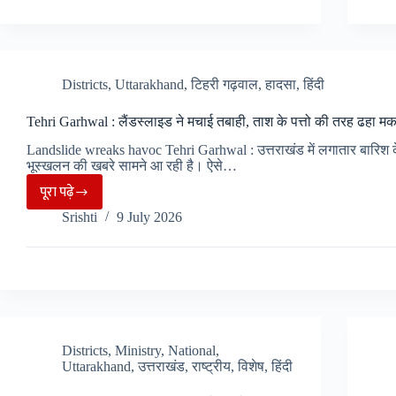
विश्वविद्यालय
में
प्रवेश
प्रक्रिया
Districts
,
Uttarakhand
,
टिहरी गढ़वाल
,
हादसा
,
हिंदी
शुरू,
Tehri Garhwal : लैंडस्लाइड ने मचाई तबाही, ताश के पत्तो की तरह ढहा 
CUET-
UG
Landslide wreaks havoc Tehri Garhwal : उत्तराखंड में लगातार बारिश 
भूस्खलन की खबरे सामने आ रही है। ऐसे…
शामिल
पूरा पढ़े
छात्र
Tehri
कर
Srishti
9 July 2026
Garhwal
सकेंगे
:
ऑनलाइन
लैंडस्लाइड
पंजीकरण..
ने
मचाई
तबाही,
Districts
,
Ministry
,
National
,
ताश
Uttarakhand
,
उत्तराखंड
,
राष्ट्रीय
,
विशेष
,
हिंदी
के