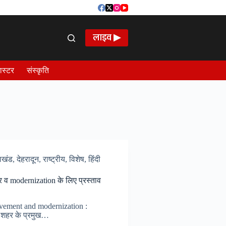
लाइव ▶
ास्टर
संस्कृति
राखंड
,
देहरादून
,
राष्ट्रीय
,
विशेष
,
हिंदी
 व modernization के लिए प्रस्ताव
vement and modernization :
रा शहर के प्रमुख…