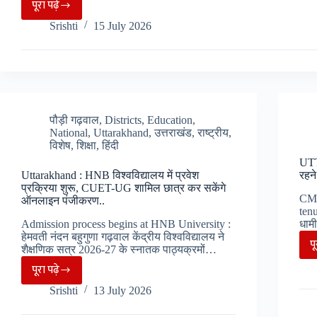
पूरा पढ़े
Dehradun
Srishti
15 July 2026
:
परेड
ग्राउंड
में
कार्यक्रम
की
पौड़ी गढ़वाल
,
Districts
,
Education
,
National
,
Uttarakhand
,
उत्तराखंड
,
राष्ट्रीय
,
अनुमति
विशेष
,
शिक्षा
,
हिंदी
न
UTT
मिलने
Uttarakhand : HNB विश्वविद्यालय में प्रवेश
रहने
पर
प्रक्रिया शुरू, CUET-UG शामिल छात्र कर सकेंगे
CM 
ऑनलाइन पंजीकरण..
भड़की
tenu
Congress,
Admission process begins at HNB University :
धाम
हेमवती नंदन बहुगुणा गढ़वाल केंद्रीय विश्वविद्यालय ने
बैरिकेटिंग
प
शैक्षणिक सत्र 2026-27 के स्नातक पाठ्यक्रमों…
तोड़
पूरा पढ़े
Uttarakhand
किया
Srishti
13 July 2026
:
प्रदर्शन…
HNB