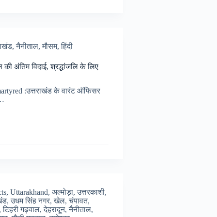
राखंड
,
नैनीताल
,
मौसम
,
हिंदी
ी अंतिम विदाई, श्रद्धांजलि के लिए
र
rtyred :उत्तराखंड के वारंट ऑफिसर
र…
ा…
cts
,
Uttarakhand
,
अल्मोड़ा
,
उत्तरकाशी
,
खंड
,
उधम सिंह नगर
,
खेल
,
चंपावत
,
,
टिहरी गढ़वाल
,
देहरादून
,
नैनीताल
,