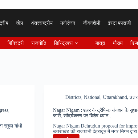
्ट्रीय
खेल
अंतरराष्ट्रीय
मनोरंजन
जीवनशैली
इंस्टा पपराज़ी
मिनिस्ट्री
राजनीति
डिस्ट्रिक्स
यात्रा
मौसम
डिज
Districts
,
National
,
Uttarakhand
,
उत्त
gress,
Nagar Nigam : शहर के ट्रैफिक जंक्शन के सुधार
जारी, सौंदर्यकरण पर विशेष ध्यान..
ा राहुल गांधी
Nagar Nigam Dehradun proposal for impro
उत्तराखंड की राजधानी देहरादून में नगर निगम द्वा