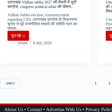
पत्तो
उत्तराखंड Vidhan sabha 2027 की तैयारी में जुटी
Utta
की
कांग्रेस, congress political affair की घोषणा..
को 
विश्
तरह
Vidhan Sabha election: Announcement
ढहा
regarding CPA :उत्तराखंड कांग्रेस के विधानसभा
Utt
चुनाव से पूर्व राजनीतिक मामलों की समिति गठन का
Prof
मकान…
मामला…
सहा
पूरा पढ़े
प
उत्तराखंड
Srishti
8 July 2026
Vidhan
sabha
2027
की
तैयारी
में
जुटी
1
2
PREV
कांग्रेस,
congress
political
affair
About Us
•
Contact
•
Advertise With Us
•
Privacy Polic