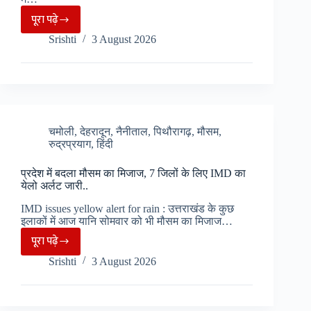
मंजूरी
के
पूरा पढ़े
Champawat
बाद
Srishti
3 August 2026
में
होंगे
मिली
शुरू..
दुर्लभ
प्रजाति,
बढ़ी
दुर्लभ
चमोली
,
देहरादून
,
नैनीताल
,
पिथौरागढ़
,
मौसम
,
रुद्रप्रयाग
,
हिंदी
जीवों
की
प्रदेश में बदला मौसम का मिजाज, 7 जिलों के लिए IMD का
मौजूदगी
येलो अर्लट जारी..
की
IMD issues yellow alert for rain : उत्तराखंड के कुछ
संभावनाएं
इलाकों में आज यानि सोमवार को भी मौसम का मिजाज…
पूरा पढ़े
प्रदेश
Srishti
3 August 2026
में
बदला
मौसम