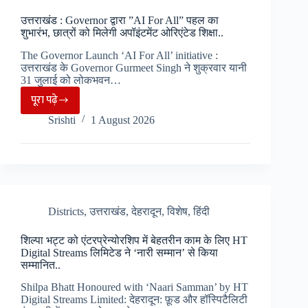
बढ़ाई
उत्तराखंड : Governor द्वारा ”AI For All” पहल का
मुश्किलें,
शुभारंभ, छात्रों को मिलेगी अपॉइंटमेंट ओरिएंटेड शिक्षा..
डंडी-
The Governor Launch ‘AI For All’ initiative :
कंडी
उत्तराखंड के Governor Gurmeet Singh ने शुक्रवार यानी
के
31 जुलाई को लोकभवन…
सहारे
पूरा पढ़े
उत्तराखंड
मुख्य
Srishti
1 August 2026
:
सड़क
Governor
तक
द्वारा
पंहुचने
”AI
पर
For
मजबूर..
All”
Districts
,
उत्तराखंड
,
देहरादून
,
विशेष
,
हिंदी
पहल
शिल्पा भट्ट को एंटरप्रेन्योरशिप में बेहतरीन काम के लिए HT
का
Digital Streams लिमिटेड ने ‘नारी सम्मान’ से किया
शुभारंभ,
सम्मानित..
छात्रों
Shilpa Bhatt Honoured with ‘Naari Samman’ by HT
को
Digital Streams Limited: देहरादून: फ़ूड और हॉस्पिटैलिटी