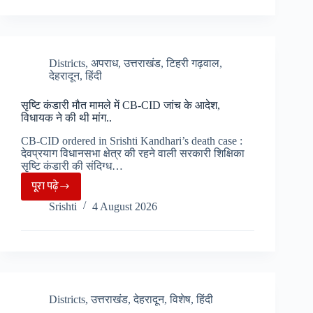
भू-
धंसाव
शुरू,
लोगों
Districts
,
अपराध
,
उत्तराखंड
,
टिहरी गढ़वाल
,
देहरादून
,
हिंदी
की
बढ़ी
सृष्टि कंडारी मौत मामले में CB-CID जांच के आदेश,
चिंताए..
विधायक ने की थी मांग..
CB-CID ordered in Srishti Kandhari’s death case :
देवप्रयाग विधानसभा क्षेत्र की रहने वाली सरकारी शिक्षिका
सृष्टि कंडारी की संदिग्ध…
पूरा पढ़े
सृष्टि
Srishti
4 August 2026
कंडारी
मौत
मामले
में
CB-
CID
Districts
,
उत्तराखंड
,
देहरादून
,
विशेष
,
हिंदी