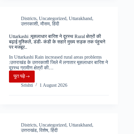
का
मिजाज,
7
Districts
,
Uncategorized
,
Uttarakhand
,
उत्तरकाशी
,
मौसम
,
हिंदी
जिलों
के
Uttarkashi :मूसलाधार बारिश ने दूरस्थ Rural क्षेत्रों की
लिए
बढ़ाई मुश्किलें, डंडी- कंडी के सहारे मुख्य सड़क तक पंहुचने
IMD
पर मजबूर..
का
In Uttarkashi Rain increased rural areas problems
येलो
:उत्तराखंड के उत्तरकाशी जिले में लगातार मूसलाधार बारिश ने
दूरस्थ ग्रामीण क्षेत्रों की…
अर्लट
पूरा पढ़े
जारी..
Uttarkashi
Srishti
1 August 2026
:मूसलाधार
बारिश
ने
दूरस्थ
Rural
क्षेत्रों
Districts
,
Uncategorized
,
Uttarakhand
,
उत्तराखंड
,
विशेष
,
हिंदी
की