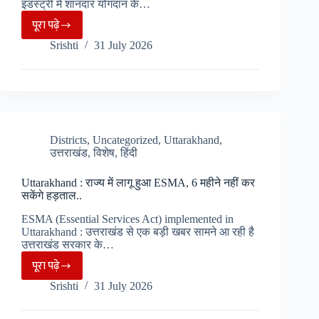
मिलेगी
इंडस्ट्री में शानदार योगदान के…
अपॉइंटमेंट
पूरा पढ़े
शिल्पा
ओरिएंटेड
Srishti
31 July 2026
भट्ट
शिक्षा..
को
एंटरप्रेन्योरशिप
में
बेहतरीन
काम
Districts
,
Uncategorized
,
Uttarakhand
,
उत्तराखंड
,
विशेष
,
हिंदी
के
लिए
Uttarakhand : राज्य में लागू हुआ ESMA, 6 महीने नहीं कर
HT
सकेंगे हड़ताल..
Digital
ESMA (Essential Services Act) implemented in
Streams
Uttarakhand : उत्तराखंड से एक बड़ी खबर सामने आ रही है
लिमिटेड
उत्तराखंड सरकार के…
ने
पूरा पढ़े
Uttarakhand
‘नारी
Srishti
31 July 2026
:
सम्मान’
राज्य
से