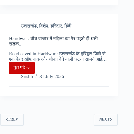
में
किया
लागू
सम्मानित..
हुआ
ESMA,
उत्तराखंड
,
विशेष
,
हरिद्वार
,
हिंदी
6
Haridwar : बीच बाजार में महिला का पैर पड़ते ही धसी
महीने
सड़क..
नहीं
Road caved in Haridwar : उत्तराखंड के हरिद्वार जिले से
कर
एक बेहद खौफनाक और चौका देने वाली घटना सामने आई…
सकेंगे
पूरा पढ़े
हड़ताल..
Haridwar
Srishti
31 July 2026
:
बीच
बाजार
में
महिला
का
PREV
NEXT
पैर
पड़ते