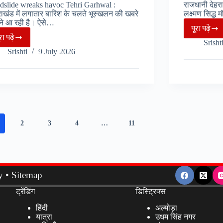
किया
dslide wreaks havoc Tehri Garhwal :
राजधानी देहरादू
हमला,
राखंड में लगातार बारिश के चलते भूस्खलन की खबरे
लक्ष्मण सिद्ध
ने आ रही है। ऐसे…
बेटी
पूरा पढ़े
देहरादू
ूरा पढ़े
बनी
Tehri
Srisht
:
देवदूत..
Srishti
9 July 2026
Garhwal
जंगल
:
में
लैंडस्लाइड
भटकी
ने
5
मचाई
महिला
तबाही,
को
2
3
4
…
11
ताश
SDRF
के
ने
पत्तो
किया
की
रेसक्यू.
y
•
Sitemap
तरह
ढहा
ट्रेंडिंग
डिस्ट्रिक्स
मकान…
हिंदी
अल्मोड़ा
यात्रा
उधम सिंह नगर