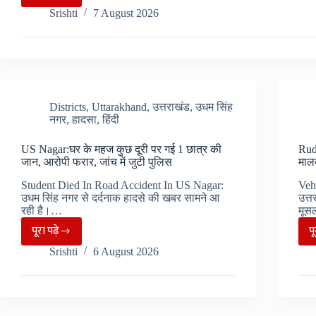
Thailand
Srishti
7 August 2026
:
हाई
स्कूल
में
गोलीबारी,
7
Districts
,
Uttarakhand
,
उत्तराखंड
,
उधम सिंह
नगर
,
हादसा
,
हिंदी
की
मौत,
US Nagar:घर के महज कुछ दूरी पर गई 1 छात्र की
Rud
5
जान, आरोपी फरार, जांच में जुटी पुलिस
मालब
लोग
Student Died In Road Accident In US Nagar:
Veh
घायल…
उधम सिंह नगर से दर्दनाक हादसे की खबर सामने आ
उत्त
रही है।…
मूस
पूरा पढ़े
प
US
Srishti
6 August 2026
Nagar:घर
के
महज
कुछ