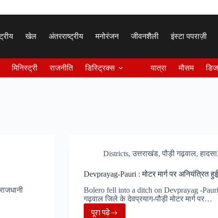
्ट्रीय
खेल
अंतरराष्ट्रीय
मनोरंजन
जीवनशैली
इंस्टा पपराज़ी
मिनिस्ट्री
राजनीति
डिस्ट्रिक्स
यात्रा
मौसम
डिज
Districts
,
उत्तराखंड
,
पौड़ी गढ़वाल
,
हादसा
Devprayag-Pauri : मोटर मार्ग पर अनियंत्रित हुई ब
 राजधानी
Bolero fell into a ditch on Devprayag -Pauri
गढ़वाल जिले के देवप्रयाग-पौड़ी मोटर मार्ग पर…
पूरा पढ़े