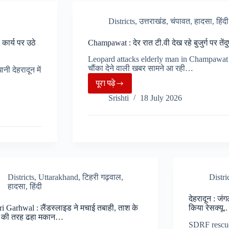
नदी
महिला
नाले
Districts
,
उत्तराखंड
,
चंपावत
,
हादसा
,
हिंदी
पर
तूफान
हमला,
कार्य पर उठे
Champawat : देर रात टी.वी देख रहे बुजुर्ग पर तेंद
पर,
मौके
मालबे
Leopard attacks elderly man in Champawat : 
पर
चौंका देने वाली खबर सामने आ रही…
में
ी देहरादून में
हुई
पूरा पढ़े
दबे
मौते..
Champawat
कई
Srishti
18 July 2026
:
वाहन..
देर
रात
टी.वी
देख
रहे
बुजुर्ग
Districts
,
Uttarakhand
,
टिहरी गढ़वाल
,
Distri
हादसा
,
हिंदी
पर
देहरादून : ज
तेंदुए
i Garhwal : लैंडस्लाइड ने मचाई तबाही, ताश के
किया रेसक्यू..
ने
तो की तरह ढहा मकान…
SDRF rescues