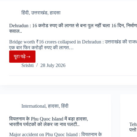
दूरी
पर
हिंदी
,
उत्तराखंड
,
हादसा
गई
Dehradun : 16 करोड रुपए की लागत से बना पुल नहीं चला 16 दिन, निर्माण 
1
सवाल..
छात्र
की
Bridge worth ₹16 crores collapsed in Dehradun : उत्तराखंड की राजधान
एक बार फिर करोड़ों रुपए की लागत…
जान,
पूरा पढ़े
आरोपी
Dehradun
फरार,
Srishti
28 July 2026
:
जांच
16
में
करोड
जुटी
रुपए
पुलिस
की
लागत
International
,
हादसा
,
हिंदी
से
वियतनाम के Phu Quoc Island में बड़ा हादसा,
बना
भारतीय पर्यटकों को लेकर जा नाव पलटी..
Tehr
पुल
पत्
Major accident on Phu Quoc Island : वियतनाम के
नहीं