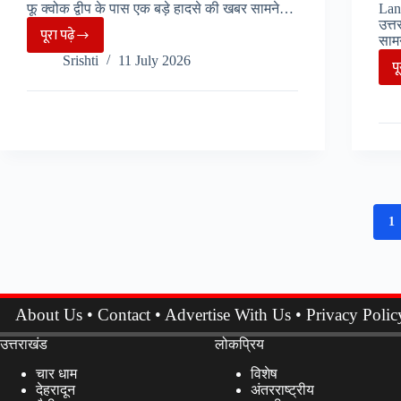
फू क्वोक द्वीप के पास एक बड़े हादसे की खबर सामने…
Lan
चला
उत्त
पूरा पढ़े
16
साम
वियतनाम
Srishti
11 July 2026
दिन,
के
प
निर्माण
Phu
कार्य
Quoc
पर
Island
उठे
में
सवाल..
बड़ा
हादसा,
भारतीय
1
पर्यटकों
को
लेकर
जा
About Us
•
Contact
•
Advertise With Us
•
Privacy Polic
नाव
उत्तराखंड
लोकप्रिय
पलटी..
चार धाम
विशेष
देहरादून
अंतरराष्ट्रीय