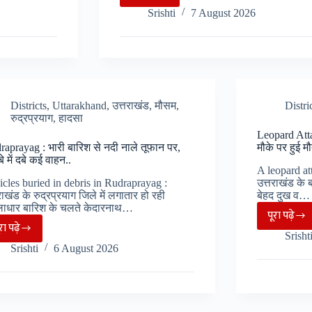
Devprayag-
Srishti
7 August 2026
Pauri
:
मोटर
मार्ग
पर
अनियंत्रित
Districts
,
Uttarakhand
,
उत्तराखंड
,
मौसम
,
Distri
रुद्रप्रयाग
,
हादसा
हुई
Leopard Atta
बोलेरो,
raprayag : भारी बारिश से नदी नाले तूफान पर,
मौके पर हुई मौत
खाई
े में दबे कई वाहन..
A leopard at
में
icles buried in debris in Rudraprayag :
उत्तराखंड के 
गिरने
राखंड के रुद्रप्रयाग जिले में लगातार हो रही
बेहद दुख व…
से
लाधार बारिश के चलते केदारनाथ…
पूरा पढ़े
Leop
5
ूरा पढ़े
Rudraprayag
Srisht
Attac
की
Srishti
6 August 2026
:
:
मौत..
भारी
मवेशी
बारिश
चराने
से
गई