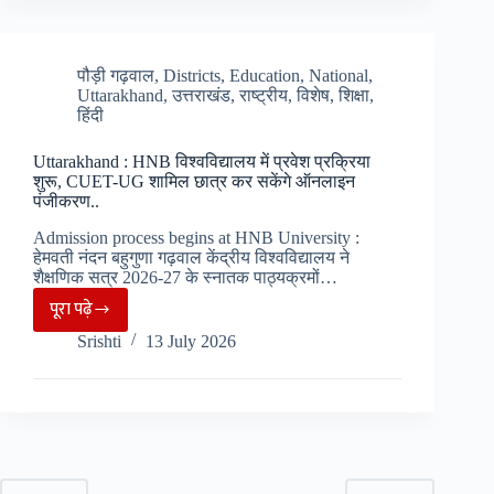
के
ट्रैफिक
जंक्शन
पौड़ी गढ़वाल
,
Districts
,
Education
,
National
,
Uttarakhand
,
उत्तराखंड
,
राष्ट्रीय
,
विशेष
,
शिक्षा
,
के
हिंदी
सुधार
व
Uttarakhand : HNB विश्वविद्यालय में प्रवेश प्रक्रिया
modernization
शुरू, CUET-UG शामिल छात्र कर सकेंगे ऑनलाइन
पंजीकरण..
के
लिए
Admission process begins at HNB University :
हेमवती नंदन बहुगुणा गढ़वाल केंद्रीय विश्वविद्यालय ने
प्रस्ताव
शैक्षणिक सत्र 2026-27 के स्नातक पाठ्यक्रमों…
जारी,
पूरा पढ़े
Uttarakhand
सौंदर्यकरण
Srishti
13 July 2026
:
पर
HNB
विशेष
विश्वविद्यालय
ध्यान..
में
प्रवेश
प्रक्रिया