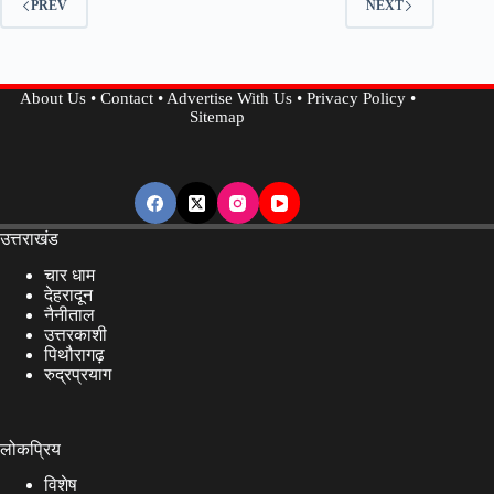
PREV
NEXT
शुरू,
CUET-
UG
About Us
•
Contact
•
Advertise With Us
•
Privacy Policy
•
शामिल
Sitemap
छात्र
कर
सकेंगे
ऑनलाइन
पंजीकरण..
उत्तराखंड
चार धाम
देहरादून
नैनीताल
उत्तरकाशी
पिथौरागढ़
रुद्रप्रयाग
लोकप्रिय
विशेष