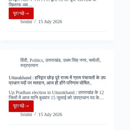
हुआ
खिलाफ अब…
“ब्लैक
पूरा पढ़े
Haridwar
हरेला”
Srishti
15 July 2026
:
अभियान..
सिंगल
यूज
प्लास्टिक
के
खिलाफ
हिंदी
,
Politics
,
उत्तराखंड
,
उधम सिंह नगर
,
चमोली
,
रुद्रप्रयाग
नगर
निगम
Uttarakhand : हरिद्वार छोड़ पूरे राज्य में ग्राम पंचायतों के उप
की
प्रधान पदों पर मतदान, आज ही होंगे परिणाम घोषित..
बड़ी
Up Pradhan election in Uttarakhand : उत्तराखंड के 12
कार्यवाही,
जिलों में आज यानि बुधवार 15 जुलाई को उपप्रधान पद के…
5
पूरा पढ़े
Uttarakhand
हजार
Srishti
15 July 2026
:
किलो
हरिद्वार
प्रतिबंधित