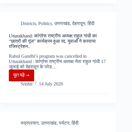
छोड़
पॉलीथिन
पूरे
किया
राज्य
जब्त..
में
Districts
,
Politics
,
उत्तराखंड
,
देहरादून
,
हिंदी
ग्राम
Uttarakhand: कांग्रेस राष्ट्रीय अध्यक्ष राहुल गांधी का
पंचायतों
“छात्रों की गूंज” कार्यक्रम हुआ रद्द, युवाओं ने करवाया
के
रजिस्ट्रेशन..
उप
Rahul Gandhi’s program was cancelled in
प्रधान
Uttarakhand : कांग्रेस राष्ट्रीय अध्यक्ष नेता राहुल गांधी 17
पदों
जुलाई को देहरादून के परेड…
पर
पूरा पढ़े
Uttarakhand:
मतदान,
Srishti
14 July 2026
कांग्रेस
आज
राष्ट्रीय
ही
अध्यक्ष
होंगे
राहुल
परिणाम
गांधी
घोषित..
का
रुद्रप्रयाग
,
उत्तराखंड
,
पर्यटन
,
हिंदी
“छात्रों