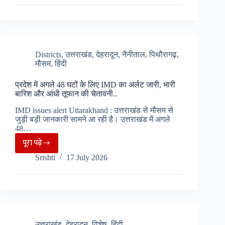
पूर्व
मुख्य
सचिव
के
बेटे
Districts
,
उत्तराखंड
,
देहरादून
,
नैनीताल
,
पिथौरागढ़
,
मौसम
,
हिंदी
को
पुलिस
प्रदेश में अगले 48 घटों के लिए IMD का अर्लट जारी, भारी
ने
बारिश और आंधी तूफान की चेतावनी..
किया
IMD issues alert Uttarakhand : उत्तराखंड से मौसम से
गिरफ्तार,
जुड़ी बड़ी जानकारी सामने आ रही है। उत्तराखंड में अगले
महिला
48…
से
पूरा पढ़े
प्रदेश
ठगे
Srishti
17 July 2026
में
4.5
अगले
लाख..
48
घटों
के
लिए
उत्तराखंड
,
देहरादून
,
विशेष
,
हिंदी