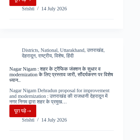
Harela
गौरीकुंड..
Srishti
14 July 2026
Festival
2026
:
भीमताल
में
होगा
Districts
,
National
,
Uttarakhand
,
उत्तराखंड
,
देहरादून
,
राष्ट्रीय
,
विशेष
,
हिंदी
आयोजन,
खेल
Nagar Nigam : शहर के ट्रैफिक जंक्शन के सुधार व
प्रतियोगिताएं
modernization के लिए प्रस्ताव जारी, सौंदर्यकरण पर विशेष
रहेंगी
ध्यान..
मुख्य
Nagar Nigam Dehradun proposal for improvement
आकर्षण..
and modernization : उत्तराखंड की राजधानी देहरादून में
नगर निगम द्वारा शहर के प्रमुख…
पूरा पढ़े
Nagar
Srishti
14 July 2026
Nigam
:
शहर