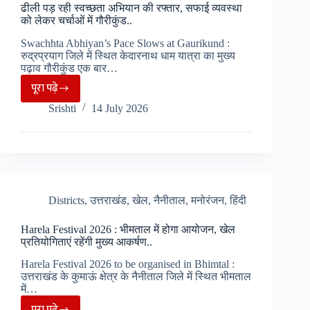
ढीली पड़ रही स्वच्छता अभियान की रफ्तार, सफाई व्यवस्था
की
को लेकर चर्चाओं में गौरीकुंड..
गूंज”
Swachhta Abhiyan’s Pace Slows at Gaurikund :
कार्यक्रम
रुद्रप्रयाग जिले में स्थित केदारनाथ धाम यात्रा का मुख्य
हुआ
पढ़ाव गौरीकुंड एक बार…
रद्द,
पूरा पढ़े
ढीली
युवाओं
Srishti
14 July 2026
पड़
ने
रही
करवाया
स्वच्छता
रजिस्ट्रेशन..
अभियान
की
रफ्तार,
Districts
,
उत्तराखंड
,
खेल
,
नैनीताल
,
मनोरंजन
,
हिंदी
सफाई
Harela Festival 2026 : भीमताल में होगा आयोजन, खेल
व्यवस्था
प्रतियोगिताएं रहेंगी मुख्य आकर्षण..
को
Harela Festival 2026 to be organised in Bhimtal :
लेकर
उत्तराखंड के कुमाऊं क्षेत्र के नैनीताल जिले में स्थित भीमताल
चर्चाओं
में…
में
पूरा पढ़े