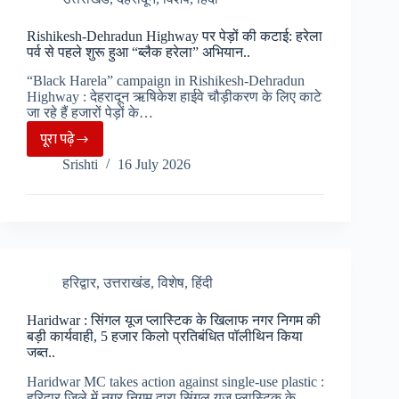
IMD
Rishikesh-Dehradun Highway पर पेड़ों की कटाई: हरेला
का
पर्व से पहले शुरू हुआ “ब्लैक हरेला” अभियान..
अर्लट
“Black Harela” campaign in Rishikesh-Dehradun
जारी,
Highway : देहरादून ऋषिकेश हाईवे चौड़ीकरण के लिए काटे
भारी
जा रहे हैं हजारों पेड़ों के…
बारिश
पूरा पढ़े
Rishikesh-
और
Srishti
16 July 2026
Dehradun
आंधी
Highway
तूफान
पर
की
पेड़ों
चेतावनी..
की
कटाई:
हरिद्वार
,
उत्तराखंड
,
विशेष
,
हिंदी
हरेला
Haridwar : सिंगल यूज प्लास्टिक के खिलाफ नगर निगम की
पर्व
बड़ी कार्यवाही, 5 हजार किलो प्रतिबंधित पॉलीथिन किया
से
जब्त..
पहले
Haridwar MC takes action against single-use plastic :
शुरू
हरिद्वार जिले में नगर निगम द्वारा सिंगल यूज प्लास्टिक के