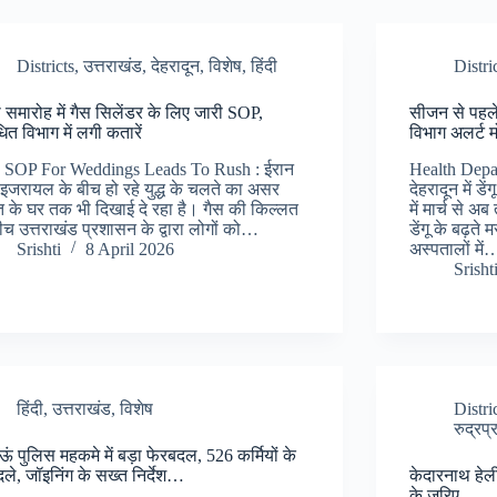
Districts
,
उत्तराखंड
,
देहरादून
,
विशेष
,
हिंदी
Distri
 समारोह में गैस सिलेंडर के लिए जारी SOP,
सीजन से पहले द
धित विभाग में लगी कतारें
विभाग अलर्ट
 SOP For Weddings Leads To Rush : ईरान
Health Depa
इजरायल के बीच हो रहे युद्ध के चलते का असर
देहरादून में ड
त के घर तक भी दिखाई दे रहा है। गैस की किल्लत
में मार्च से अ
ीच उत्तराखंड प्रशासन के द्वारा लोगों को…
डेंगू के बढ़ते 
Srishti
8 April 2026
अस्पतालों में
Srisht
हिंदी
,
उत्तराखंड
,
विशेष
Distri
रुद्रप्
ऊं पुलिस महकमे में बड़ा फेरबदल, 526 कर्मियों के
ले, जॉइनिंग के सख्त निर्देश…
केदारनाथ हेल
के जरिए…..