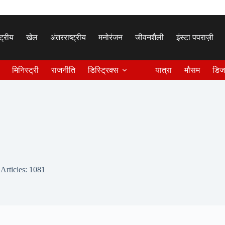
्ट्रीय
खेल
अंतरराष्ट्रीय
मनोरंजन
जीवनशैली
इंस्टा पपराज़ी
मिनिस्ट्री
राजनीति
डिस्ट्रिक्स
यात्रा
मौसम
डिज
Articles: 1081