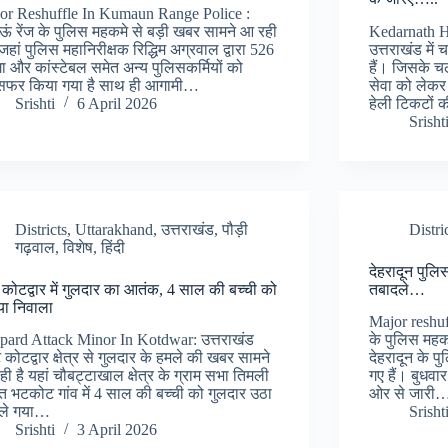
or Reshuffle In Kumaun Range Police :
ऊं रेंज के पुलिस महकमे से बड़ी खबर सामने आ रही
Kedarnath H
जहां पुलिस महानिरीक्षक रिद्धिम अग्रवाल द्वारा 526
उत्तराखंड में 
ा और कांस्टेबल समेत अन्य पुलिसकर्मियों को
हैं। जिसके चल
ांसफर किया गया है साथ ही आगामी…
सेवा को लेकर 
Srishti
6 April 2026
हेली टिकटों 
Srisht
Districts
,
Uttarakhand
,
उत्तराखंड
,
पौड़ी
Distri
गढ़वाल
,
विशेष
,
हिंदी
देहरादून पुलि
कोटद्वार में गुलदार का आतंक, 4 साल की बच्ची को
तबादले…
या निवाला
Major reshuf
pard Attack Minor In Kotdwar: उत्तराखंड
के पुलिस महक
ट कोटद्वार क्षेत्र से गुलदार के हमले की खबर सामने
देहरादून के पु
ी है यहां चौबट्टाखाल क्षेत्र के ग्राम सभा तिमली
गए हैं। बुधवा
त भटकोट गांव में 4 साल की बच्ची को गुलदार उठा
ओर से जारी
ले गया…
Srisht
Srishti
3 April 2026