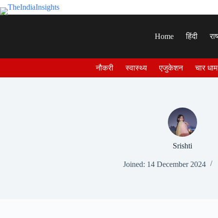
Skip
to
content
Home
हिंदी
राष
नौकरी
स्वास्थ्य
एजुकेशन
चार धाम
Srishti
Joined: 14 December 2024