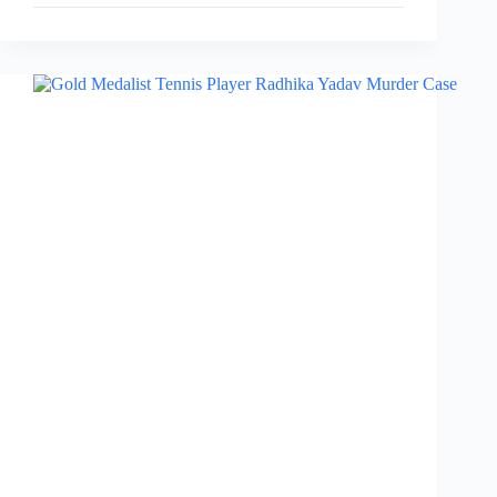
का
एक
और
बड़ा
कदम,
कल
सम्मानित
होंगे
खिलाड़ी