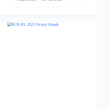
Creates
History
with
Bronze
Medal
at
IIHF
Women’s
Ice
Hockey
Asia
Cup…