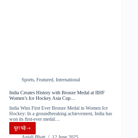
को
मारी
गोली”
Sports
,
Featured
,
International
India Creates History with Bronze Medal at IIHF
Women’s Ice Hockey Asia Cup…
India Wins First Ever Bronze Medal in Women Ice
Hockey: In a groundbreaking achievement, India has
won its first-ever medal…
पूरा पढ़े
India
Anjali Bhatt
12 June 2025