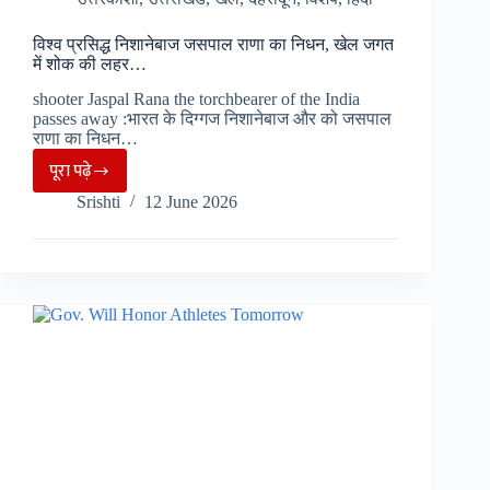
रचा
इतिहास,
विश्व प्रसिद्ध निशानेबाज जसपाल राणा का निधन, खेल जगत
मेसी
में शोक की लहर…
का
shooter Jaspal Rana the torchbearer of the India
तोड़ा
passes away :भारत के दिग्गज निशानेबाज और को जसपाल
रिकॉर्ड…
राणा का निधन…
पूरा पढ़े
विश्व
Srishti
12 June 2026
प्रसिद्ध
निशानेबाज
जसपाल
राणा
का
निधन,
खेल
जगत
में
शोक
की