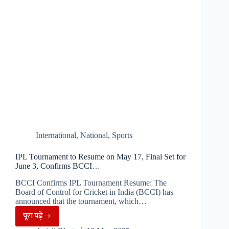
विक्ट्री
परेड
International
,
National
,
Sports
IPL Tournament to Resume on May 17, Final Set for
June 3, Confirms BCCI…
BCCI Confirms IPL Tournament Resume: The
Board of Control for Cricket in India (BCCI) has
announced that the tournament, which…
पूरा पढ़े
IPL