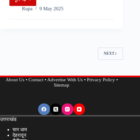
भारत-
Rupa
9 May 2025
पाक
टेंशन
के
चलते
रद्द
हुआ
NEXT
IPL,
IPL
बोर्ड
About Us
•
Contact
•
Advertise With Us
•
Privacy Policy
•
ने
Sitemap
दी
जानकारी
उत्तराखंड
चार धाम
देहरादून