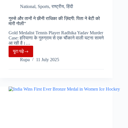
National
,
Sports
,
राष्ट्रीय
,
हिंदी
गुस्से और तानों ने छीनी राधिका की ज़िंदगी: पिता ने बेटी को
मारी गोली”
Gold Medalist Tennis Player Radhika Yadav Murder
Case: हरियाणा के गुरुग्राम से एक चौंकाने वाली घटना सामने
आ रही है।…
पूरा पढ़े
गुस्से
Rupa
11 July 2025
और
तानों
ने
छीनी
राधिका
की
ज़िंदगी:
पिता
ने
बेटी