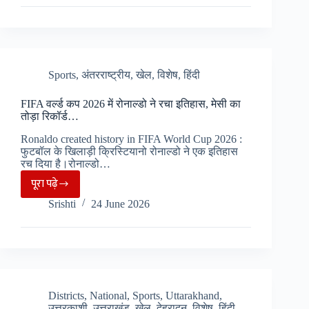
23rd
Commonwealth
Games
की
शुरुआत,
Sports
,
अंतरराष्ट्रीय
,
खेल
,
विशेष
,
हिंदी
74
FIFA वर्ल्ड कप 2026 में रोनाल्डो ने रचा इतिहास, मेसी का
देश
तोड़ा रिकॉर्ड…
और
Ronaldo created history in FIFA World Cup 2026 :
करीब
फुटबॉल के खिलाड़ी क्रिस्टियानो रोनाल्डो ने एक इतिहास
3
रच दिया है।रोनाल्डो…
हजार
पूरा पढ़े
FIFA
खिलाड़ी
Srishti
24 June 2026
वर्ल्ड
लेंगे
कप
हिस्सा…
2026
में
रोनाल्डो
ने
Districts
,
National
,
Sports
,
Uttarakhand
,
उत्तरकाशी
,
उत्तराखंड
,
खेल
,
देहरादून
,
विशेष
,
हिंदी