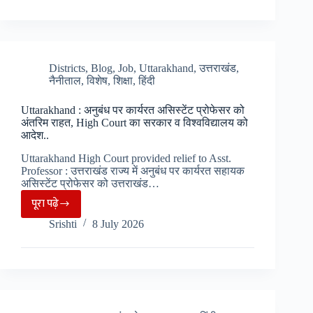
2027
की
तैयारी
में
Districts
,
Blog
,
Job
,
Uttarakhand
,
उत्तराखंड
,
नैनीताल
,
विशेष
,
शिक्षा
,
हिंदी
जुटी
कांग्रेस,
Uttarakhand : अनुबंध पर कार्यरत असिस्टेंट प्रोफेसर को
congress
अंतरिम राहत, High Court का सरकार व विश्वविद्यालय को
political
आदेश..
affair
Uttarakhand High Court provided relief to Asst.
की
Professor : उत्तराखंड राज्य में अनुबंध पर कार्यरत सहायक
असिस्टेंट प्रोफेसर को उत्तराखंड…
घोषणा..
पूरा पढ़े
Uttarakhand
Srishti
8 July 2026
:
अनुबंध
पर
कार्यरत
असिस्टेंट