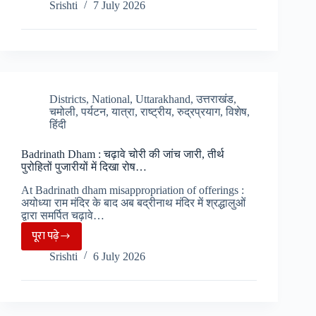
Srishti
7 July 2026
Karnaprayag
:
रेल
परियोजना
से
प्रभावितों
Districts
,
National
,
Uttarakhand
,
उत्तराखंड
,
चमोली
,
पर्यटन
,
यात्रा
,
राष्ट्रीय
,
रुद्रप्रयाग
,
विशेष
,
ने
हिंदी
किया
आंदोलन,
Badrinath Dham : चढ़ावे चोरी की जांच जारी, तीर्थ
न्यायालय
पुरोहितों पुजारीयों में दिखा रोष…
के
At Badrinath dham misappropriation of offerings :
आदेश
अयोध्या राम मंदिर के बाद अब बद्रीनाथ मंदिर में श्रद्धालुओं
द्वारा समर्पित चढ़ावे…
पर
पूरा पढ़े
मुआवजे
Badrinath
की
Srishti
6 July 2026
Dham
मांग….
:
चढ़ावे
चोरी