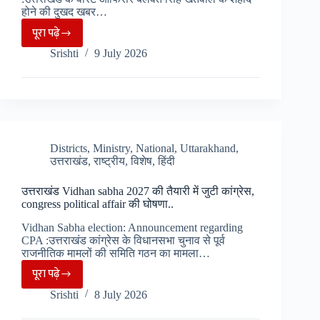
पर
होने की दुखद खबर…
धंसी
पूरा पढ़े
Uttarakhand
पुलिया…
Srishti
9 July 2026
:
WO
Officer
बलवंत
सिंह
खेतवाल
Districts
,
Ministry
,
National
,
Uttarakhand
,
उत्तराखंड
,
राष्ट्रीय
,
विशेष
,
हिंदी
की
अंतिम
उत्तराखंड Vidhan sabha 2027 की तैयारी में जुटी कांग्रेस,
विदाई,
congress political affair की घोषणा..
श्रद्धांजलि
Vidhan Sabha election: Announcement regarding
के
CPA :उत्तराखंड कांग्रेस के विधानसभा चुनाव से पूर्व
लिए
राजनीतिक मामलों की समिति गठन का मामला…
उमडा
पूरा पढ़े
उत्तराखंड
जन
Srishti
8 July 2026
Vidhan
सैलाब..
sabha