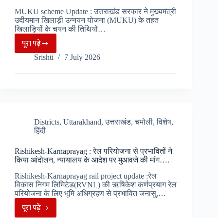
रेसक्यू..
MUKU scheme Update : उत्तराखंड सरकार ने मुख्यमंत्री
उदीयमान खिलाड़ी उन्नयन योजना (MUKU) के तहत
खिलाड़ियों के चयन की तिथियो…
पूरा पढ़े
MUKU
Srishti
7 July 2026
योजना
के
तहत
खिलाड़ियों
के
चयन
Districts
,
Uttarakhand
,
उत्तराखंड
,
चमोली
,
विशेष
,
हिंदी
की
तिथि
Rishikesh-Karnaprayag : रेल परियोजना से प्रभावितों ने
घोषित,
किया आंदोलन, न्यायालय के आदेश पर मुआवजे की मांग….
पढ़िए
Rishikesh-Karnaprayag rail project update :रेल
खबर..
विकास निगम लिमिटेड(RVNL) की ऋषिकेश कर्णप्रयाग रेल
परियोजना के लिए भूमि अधिग्रहण से प्रभावित जनासु,…
पूरा पढ़े
Rishikesh-