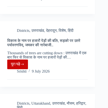
:
धामी
बने
सबसे
लंबे
समय
Districts
,
उत्तराखंड
,
देहरादून
,
विशेष
,
हिंदी
तक
विकास के नाम पर हजारों पेड़ों की बलि, सड़को पर उतरे
रहने
पर्यावरणविद्, जमकर की नारेबाजी..
वाले
Thousands of trees are cutting down : उत्तराखंड में एक
CM,एन.डी.
बार फिर से विकास के नाम पर हजारों पेड़ों की…
तिवारी
पूरा पढ़े
का
विकास
Srishti
9 July 2026
तोड़ा
के
रिकॉर्ड…
नाम
पर
हजारों
पेड़ों
की
Districts
,
Uttarakhand
,
उत्तराखंड
,
मौसम
,
हरिद्वार
,
हिंदी