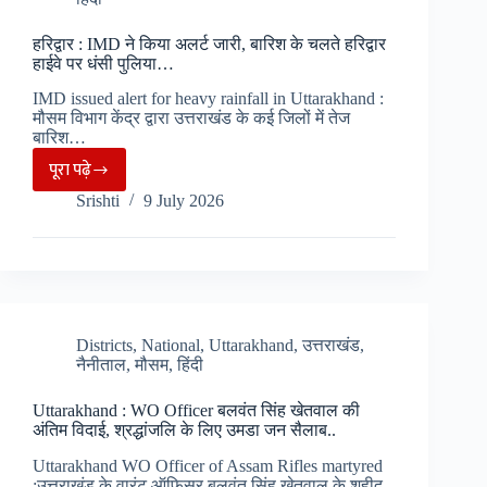
बलि,
सड़को
हरिद्वार : IMD ने किया अलर्ट जारी, बारिश के चलते हरिद्वार
पर
हाईवे पर धंसी पुलिया…
उतरे
IMD issued alert for heavy rainfall in Uttarakhand :
पर्यावरणविद्,
मौसम विभाग केंद्र द्वारा उत्तराखंड के कई जिलों में तेज
जमकर
बारिश…
की
पूरा पढ़े
हरिद्वार
नारेबाजी..
Srishti
9 July 2026
:
IMD
ने
किया
अलर्ट
जारी,
Districts
,
National
,
Uttarakhand
,
उत्तराखंड
,
नैनीताल
,
मौसम
,
हिंदी
बारिश
के
Uttarakhand : WO Officer बलवंत सिंह खेतवाल की
चलते
अंतिम विदाई, श्रद्धांजलि के लिए उमडा जन सैलाब..
हरिद्वार
Uttarakhand WO Officer of Assam Rifles martyred
हाईवे
:उत्तराखंड के वारंट ऑफिसर बलवंत सिंह खेतवाल के शहीद