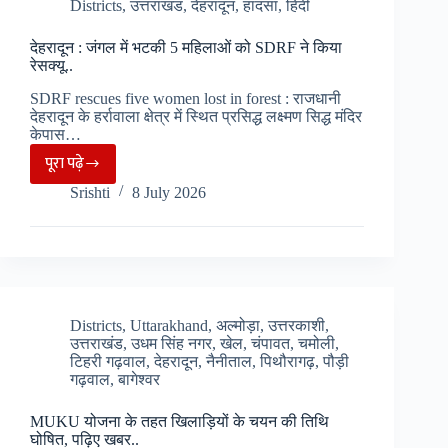
प्रोफेसर
Districts
,
उत्तराखंड
,
देहरादून
,
हादसा
,
हिंदी
को
देहरादून : जंगल में भटकी 5 महिलाओं को SDRF ने किया
अंतरिम
रेसक्यू..
राहत,
SDRF rescues five women lost in forest : राजधानी
High
देहरादून के हर्रावाला क्षेत्र में स्थित प्रसिद्ध लक्ष्मण सिद्ध मंदिर
Court
केपास…
का
पूरा पढ़े
देहरादून
सरकार
Srishti
8 July 2026
:
व
जंगल
विश्वविद्यालय
में
को
भटकी
आदेश..
5
महिलाओं
Districts
,
Uttarakhand
,
अल्मोड़ा
,
उत्तरकाशी
,
उत्तराखंड
,
उधम सिंह नगर
,
खेल
,
चंपावत
,
चमोली
,
को
टिहरी गढ़वाल
,
देहरादून
,
नैनीताल
,
पिथौरागढ़
,
पौड़ी
SDRF
गढ़वाल
,
बागेश्वर
ने
किया
MUKU योजना के तहत खिलाड़ियों के चयन की तिथि
घोषित, पढ़िए खबर..