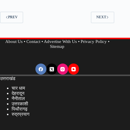
की
जांच
PREV
NEXT
जारी,
तीर्थ
पुरोहितों
About Us
•
Contact
•
Advertise With Us
•
Privacy Policy
•
पुजारीयों
Sitemap
में
दिखा
रोष…
उत्तराखंड
चार धाम
देहरादून
नैनीताल
उत्तरकाशी
पिथौरागढ़
रुद्रप्रयाग