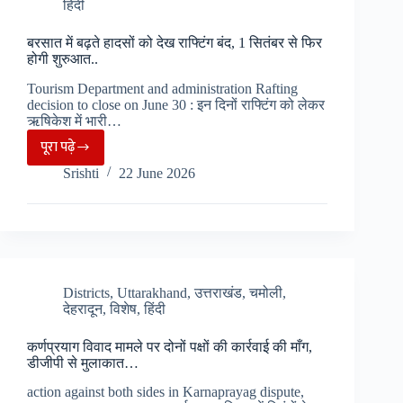
हिंदी
से
अधिक
बरसात में बढ़ते हादसों को देख राफ्टिंग बंद, 1 सितंबर से फिर
आवेदन,
होगी शुरुआत..
देहरादून
Tourism Department and administration Rafting
में
decision to close on June 30 : इन दिनों राफ्टिंग को लेकर
ज्यादा
ऋषिकेश में भारी…
अभ्यर्थियों
पूरा पढ़े
बरसात
की
Srishti
22 June 2026
में
अनुपस्थिती…
बढ़ते
हादसों
को
देख
राफ्टिंग
Districts
,
Uttarakhand
,
उत्तराखंड
,
चमोली
,
देहरादून
,
विशेष
,
हिंदी
बंद,
1
कर्णप्रयाग विवाद मामले पर दोनों पक्षों की कार्रवाई की माँग,
सितंबर
डीजीपी से मुलाकात…
से
action against both sides in Karnaprayag dispute,