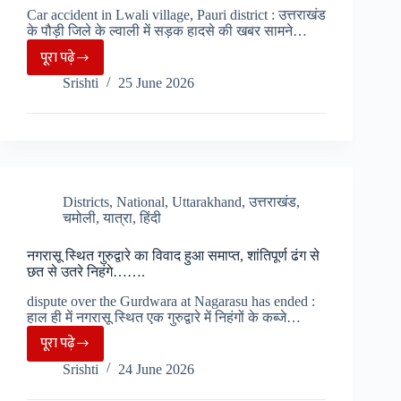
Car accident in Lwali village, Pauri district : उत्तराखंड
के पौड़ी जिले के ल्वाली में सड़क हादसे की खबर सामने…
पूरा पढ़े
पौड़ी
Srishti
25 June 2026
जिले
के
ल्वाली
गांव
में
कार
Districts
,
National
,
Uttarakhand
,
उत्तराखंड
,
चमोली
,
यात्रा
,
हिंदी
दुर्घटना,
तीन
नगरासू स्थित गुरुद्वारे का विवाद हुआ समाप्त, शांतिपूर्ण ढंग से
युवक
छत से उतरे निहंगे…….
घायल
dispute over the Gurdwara at Nagarasu has ended :
1
हाल ही में नगरासू स्थित एक गुरुद्वारे में निहंगों के कब्जे…
की
पूरा पढ़े
नगरासू
मौत…
Srishti
24 June 2026
स्थित
गुरुद्वारे