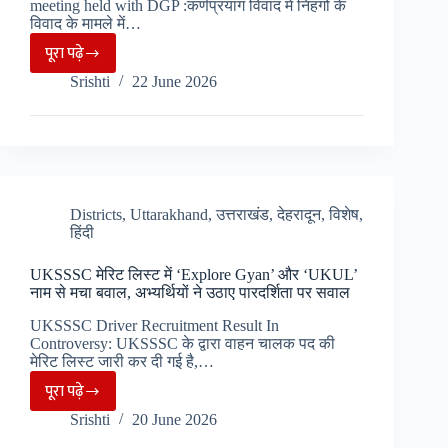
फिर
meeting held with DGP :कर्णप्रयाग विवाद में निहंगों के
होगी
विवाद के मामले में…
शुरुआत..
पूरा पढ़े
कर्णप्रयाग
Srishti
22 June 2026
विवाद
मामले
पर
दोनों
पक्षों
की
Districts
,
Uttarakhand
,
उत्तराखंड
,
देहरादून
,
विशेष
,
हिंदी
कार्रवाई
की
UKSSSC मेरिट लिस्ट में ‘Explore Gyan’ और ‘UKUL’
माँग,
नाम से मचा बवाल, अभ्यर्थियों ने उठाए पारदर्शिता पर सवाल
डीजीपी
UKSSSC Driver Recruitment Result In
से
Controversy: UKSSSC के द्वारा वाहन चालक पद की
मुलाकात…
मेरिट लिस्ट जारी कर दी गई है,…
पूरा पढ़े
UKSSSC
Srishti
20 June 2026
मेरिट