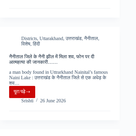
में
हुआ
भीषण
हादसा,
श्यामपुर
फ्लाईओवर
Districts
,
Uttarakhand
,
उत्तराखंड
,
नैनीताल
,
विशेष
,
हिंदी
से
गिरने
नैनीताल जिले के नैनी झील में मिला शव, फोन पर दी
से
आत्महत्या की जानकारी……
3
a man body found in Uttrarkhand Nainital’s famous
की
Naini Lake : उत्तराखंड के नैनीताल जिले से एक अधेड़ के
मौत,
शव…
4
पूरा पढ़े
नैनीताल
घायल
Srishti
26 June 2026
जिले
के
नैनी
झील
में