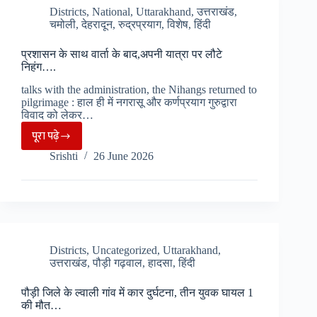
मिला
Districts
,
National
,
Uttarakhand
,
उत्तराखंड
,
चमोली
,
देहरादून
,
रुद्रप्रयाग
,
विशेष
,
हिंदी
शव,
फोन
प्रशासन के साथ वार्ता के बाद,अपनी यात्रा पर लौटे
पर
निहंग….
दी
talks with the administration, the Nihangs returned to
आत्महत्या
pilgrimage : हाल ही में नगरासू और कर्णप्रयाग गुरुद्वारा
की
विवाद को लेकर…
जानकारी……
पूरा पढ़े
प्रशासन
Srishti
26 June 2026
के
साथ
वार्ता
के
बाद,अपनी
यात्रा
Districts
,
Uncategorized
,
Uttarakhand
,
उत्तराखंड
,
पौड़ी गढ़वाल
,
हादसा
,
हिंदी
पर
लौटे
पौड़ी जिले के ल्वाली गांव में कार दुर्घटना, तीन युवक घायल 1
निहंग….
की मौत…