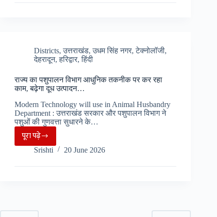
लिस्ट
में
‘Explore
Gyan’
और
Districts
,
उत्तराखंड
,
उधम सिंह नगर
,
टेक्नोलॉजी
,
देहरादून
,
हरिद्वार
,
हिंदी
‘UKUL’
नाम
राज्य का पशुपालन विभाग आधुनिक तकनीक पर कर रहा
से
काम, बढ़ेगा दूध उत्पादन…
मचा
Modern Technology will use in Animal Husbandry
बवाल,
Department : उत्तराखंड सरकार और पशुपालन विभाग ने
अभ्यर्थियों
पशुओं की गुणवत्ता सुधारने के…
ने
पूरा पढ़े
राज्य
उठाए
Srishti
20 June 2026
का
पारदर्शिता
पशुपालन
पर
विभाग
सवाल
आधुनिक
तकनीक
पर