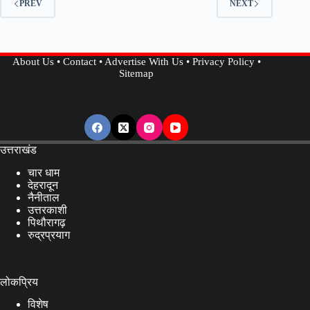
PREV
NEXT
कर
रहा
काम,
About Us
•
Contact
•
Advertise With Us
•
Privacy Policy
•
बढ़ेगा
Sitemap
दूध
उत्पादन…
उत्तराखंड
चार धाम
देहरादून
नैनीताल
उत्तरकाशी
पिथौरागढ़
रुद्रप्रयाग
लोकप्रिय
विशेष