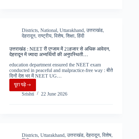
का
विवाद
हुआ
समाप्त,
Districts
,
National
,
Uttarakhand
,
उत्तराखंड
,
देहरादून
,
राष्ट्रीय
,
विशेष
,
शिक्षा
,
हिंदी
शांतिपूर्ण
ढंग
उत्तराखंड : NEET री एग्जाम में 21हजार से अधिक आवेदन,
से
देहरादून में ज्यादा अभ्यर्थियों की अनुपस्थिती…
छत
education department ensured the NEET exam
से
conducted in peaceful and malpractice-free way : बीते
उतरे
दिनों देश भर में NEET UG…
निहंगे…….
पूरा पढ़े
उत्तराखंड
Srishti
22 June 2026
:
NEET
री
एग्जाम
में
21हजार
Districts
,
Uttarakhand
,
उत्तराखंड
,
देहरादून
,
विशेष
,