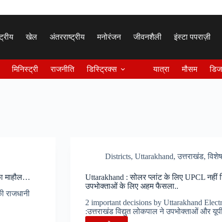
्ट्रीय
खेल
अंतरराष्ट्रीय
मनोरंजन
जीवनशैली
इंस्टा पपराज़ी
मिनिस्ट्री
राजनीति
डिस्ट्रिक्स
यात्रा
मौसम
डिज
Districts
,
Uttarakhand
,
उत्तराखंड
,
विशे
 का माहौल…
Uttarakhand : सोलर प्लांट के लिए UPCL नहीं जि
उपभोक्ताओं के लिए अहम फैसला..
की राजधानी
2 important decisions by Uttarakhand Elec
:उत्तराखंड विद्युत लोकपाल ने उपभोक्ताओं और यूप