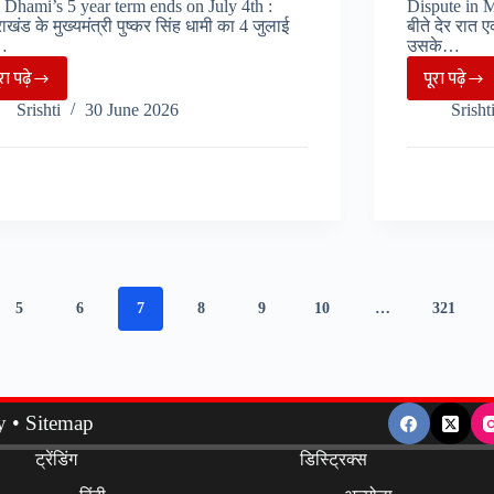
Dhami’s 5 year term ends on July 4th :
Dispute in Mus
साल
राखंड के मुख्यमंत्री पुष्कर सिंह धामी का 4 जुलाई
बीते देर रात 
में
…
उसके…
125
ूरा पढ़े
पूरा पढ़े
4
Muss
दिन
Srishti
30 June 2026
Srisht
जुलाई
:
मिलेगा
को
पर्यटक
काम..
पूरा
और
होने
स्थानी
जा
दंपति
रहा
के
सीएम
बीच
धामी
विवाद,
5
6
7
8
9
10
…
321
का
प्लास्
5
के
साल
क्रेट
का
से
y
•
Sitemap
कार्यकाल,
महिला
ट्रेंडिंग
डिस्ट्रिक्स
विशेष
पर