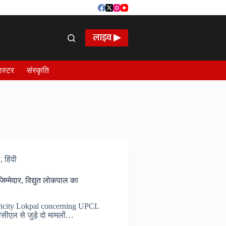
लाइव ▶
ास्टर
संस्कृति
ष
,
हिंदी
म्मेदार, विद्युत लोकपाल का
tricity Lokpal concerning UPCL
ीसीएल से जुड़े दो मामलों…