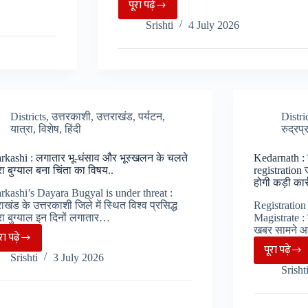
पूरा पढ़े
Uttarakhand
Srishti
4 July 2026
:
सोलर
प्लांट
के
लिए
UPCL
Districts
,
उत्तरकाशी
,
उत्तराखंड
,
पर्यटन
,
Distri
यात्रा
,
विशेष
,
हिंदी
रुद्रप्
नहीं
जिम्मेदार,
arkashi : लगातार भू-धंसाव और भूस्खलन के चलते
Kedarnath : य
विद्युत
ा बुग्याल बना चिंता का विषय..
registration ज
लोकपाल
होगी कड़ी कार
arkashi’s Dayara Bugyal is under threat :
का
राखंड के उत्तरकाशी जिले में स्थित विश्व प्रसिद्ध
Registration
उपभोक्ताओं
ा बुग्याल इन दिनों लगातार…
Magistrate :
खबर सामने आ
के
ूरा पढ़े
Uttarkashi
पूरा पढ़े
लिए
Keda
Srishti
3 July 2026
:
अहम
Srisht
:
लगातार
फैसला..
यात्रा
भू-