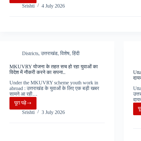
Dehradun
Srishti
4 July 2026
:
wine
shop
के
बाहर
फायरिंग
Districts
,
उत्तराखंड
,
विशेष
,
हिंदी
2
लोग
MKUVRY योजना के तहत सच हो रहा युवाओं का
घायल,
विदेश में नौकरी करने का सपना..
Utt
इलाके
दायर
Under the MKUVRY scheme youth work in
में
abroad : उत्तराखंड के युवाओं के लिए एक बड़ी खबर
Utt
दहशत
सामने आ रही…
उत्त
दायर
का
पूरा पढ़े
MKUVRY
प
माहौल…
Srishti
3 July 2026
योजना
के
तहत
सच