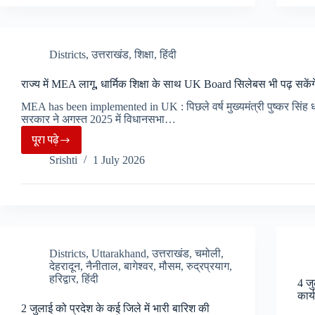
हो
रहा
युवाओं
Districts
,
उत्तराखंड
,
शिक्षा
,
हिंदी
का
विदेश
राज्य में MEA लागू, धार्मिक शिक्षा के साथ UK Board सिलेबस भी पढ़ सकेंगे
में
MEA has been implemented in UK : पिछले वर्ष मुख्यमंत्री पुष्कर सिंह 
नौकरी
सरकार ने अगस्त 2025 में विधानसभा…
करने
पूरा पढ़े
राज्य
का
Srishti
1 July 2026
में
सपना..
MEA
लागू,
धार्मिक
शिक्षा
के
Districts
,
Uttarakhand
,
उत्तराखंड
,
चमोली
,
देहरादून
,
नैनीताल
,
बागेश्वर
,
मौसम
,
रुद्रप्रयाग
,
साथ
हरिद्वार
,
हिंदी
4 जु
UK
कार
Board
2 जुलाई को प्रदेश के कई जिले में भारी बारिश की