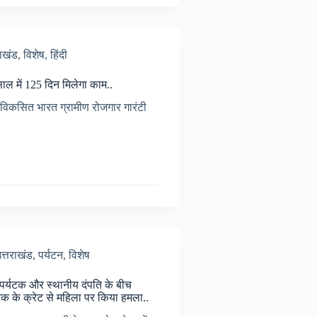
राखंड
,
विशेष
,
हिंदी
को
ाल में 125 दिन मिलेगा काम..
tration
िकसित भारत ग्रामीण रोजगार गारंटी
ं
हार
त्तराखंड
,
पर्यटन
,
विशेष
ाई…
पर्यटक और स्थानीय दंपति के बीच
टिक के क्रेट से महिला पर किया हमला..