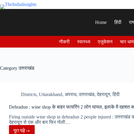
Skip
to
content
Home
हिंदी
राष
नौकरी
स्वास्थ्य
एजुकेशन
चार धाम
Category
उत्तराखंड
Districts
,
Uttarakhand
,
अपराध
,
उत्तराखंड
,
देहरादून
,
हिंदी
Dehradun : wine shop के बाहर फायरिंग 2 लोग घायल, इलाके में दहशत
Firing outside wine shop in dehradun 2 people injured : उत्तराखंड 
देहरादून से एक और बार फिर गोली…
पूरा पढ़े