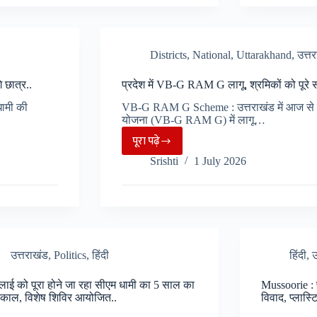
से
धंसाव
पहले
और
घोड़े
भूस्खलन
खच्चर
Districts
,
National
,
Uttarakhand
,
उत्त
के
संचाल
चलते
 छात्र..
प्रदेश में VB-G RAM G लागू, श्रमिकों को पूरे स
का
दायरा
regis
धामी की
VB-G RAM G Scheme : उत्तराखंड में आज से व
बुग्याल
योजना (VB-G RAM G) में लागू…
जरूरी,
बना
पूरा पढ़े
यात्रियो
चिंता
प्रदेश
के
Srishti
1 July 2026
का
में
साथ
विषय..
VB-
दुर्व्यव
G
पर
RAM
भी
G
होगी
लागू,
उत्तराखंड
,
Politics
,
हिंदी
हिंदी
,
उ
कड़ी
श्रमिकों
कार्रव
लाई को पूरा होने जा रहा सीएम धामी का 5 साल का
Mussoorie : 
को
्यकाल, विशेष शिविर आयोजित..
विवाद, प्लास्
पूरे