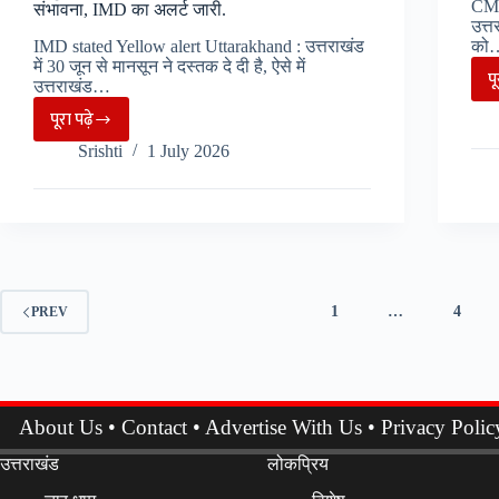
CM 
सिलेबस
संभावना, IMD का अलर्ट जारी.
उत्त
भी
IMD stated Yellow alert Uttarakhand : उत्तराखंड
को
पढ़
में 30 जून से मानसून ने दस्तक दे दी है, ऐसे में
प
उत्तराखंड…
सकेंगे
पूरा पढ़े
छात्र..
2
Srishti
1 July 2026
जुलाई
को
प्रदेश
के
कई
जिले
1
…
4
PREV
में
भारी
बारिश
की
About Us
•
Contact
•
Advertise With Us
•
Privacy Polic
संभावना,
IMD
उत्तराखंड
लोकप्रिय
का